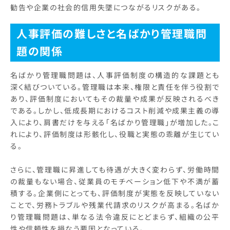
勧告や企業の社会的信用失墜につながるリスクがある。
人事評価の難しさと名ばかり管理職問
題の関係
名ばかり管理職問題は、人事評価制度の構造的な課題とも
深く結びついている。管理職は本来、権限と責任を伴う役割で
あり、評価制度においてもその裁量や成果が反映されるべき
である。しかし、低成長期におけるコスト削減や成果主義の導
入により、肩書だけを与える「名ばかり管理職」が増加した。こ
れにより、評価制度は形骸化し、役職と実態の乖離が生じてい
る。
さらに、管理職に昇進しても待遇が大きく変わらず、労働時間
の裁量もない場合、従業員のモチベーション低下や不満が蓄
積する。企業側にとっても、評価制度が実態を反映していない
ことで、労務トラブルや残業代請求のリスクが高まる。名ばか
り管理職問題は、単なる法令違反にとどまらず、組織の公平
性や信頼性を損なう要因となっている。