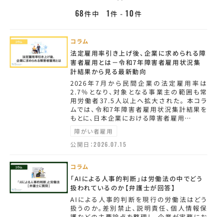
68
1
10
件中
件 -
件
コラム
法定雇用率引き上げ後、企業に求められる障
害者雇用とは－令和7年障害者雇用状況集
計結果から見る最新動向
2026年7月から民間企業の法定雇用率は
2.7％となり、対象となる事業主の範囲も常
用労働者37.5人以上へ拡大された。 本コラ
ムでは、令和7年障害者雇用状況集計結果を
もとに、日本企業における障害者雇用…
障がい者雇用
公開日：
2026.07.15
コラム
「AIによる人事的判断」は労働法の中でどう
扱われているのか【弁護士が回答】
AIによる人事的判断を現行の労働法はどう
扱うのか。差別禁止、説明責任、個人情報保
護などの主要論点を整理し、企業が実務にお