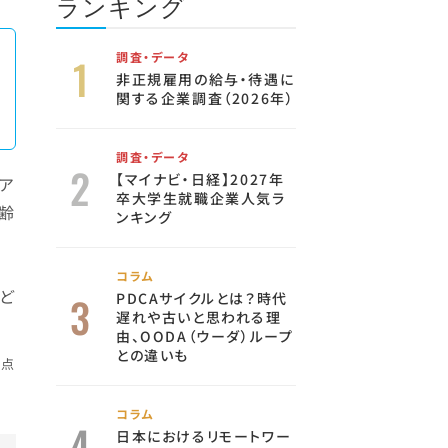
ランキング
調査・データ
非正規雇用の給与・待遇に
関する企業調査（2026年）
調査・データ
【マイナビ・日経】2027年
ア
卒大学生就職企業人気ラ
年齢
ンキング
コラム
ど
PDCAサイクルとは？時代
遅れや古いと思われる理
由、OODA（ウーダ）ループ
との違いも
時点
コラム
日本におけるリモートワー