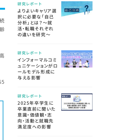
研究レポート
よりよいキャリア選
択に必要な「自己
連続
分析」とは？～就
年齢
活・転職それぞれ
の違いを研究～
研究レポート
（高
インフォーマルコミ
ュニケーションがロ
ールモデル形成に
与える影響
65
研究レポート
2025年卒学生に
卒業直前に聞いた
意識・価値観・志
向・活動と就職先
満足度への影響