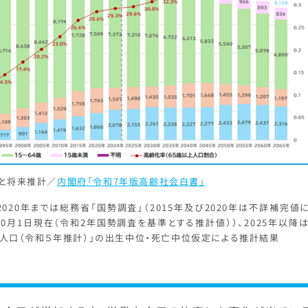
移と将来推計／
内閣府「令和7年版高齢社会白書」
020年までは総務省「国勢調査」（2015年及び2020年は不詳補完値
年10月1日現在（令和2年国勢調査を基準とする推計値））、2025年以降
人口（令和５年推計）」の出生中位・死亡中位仮定による推計結果