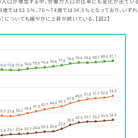
上の人口が増加する中、労働力人口の比率にも変化が出ている
歳では53.5％、70～74歳では34.5％となっており、いず
5％）についても緩やかに上昇が続いている。【図2】