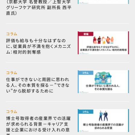
（京都大学 名誉教授／上智大学
グリーフケア研究所 副所長 西平
直氏）
コラム
評価も給与も十分なはずなの
に、従業員が不満を抱くメカニズ
ム：相対的剝奪感
コラム
仕事ができないと周囲に思われ
る人、その本質を探る－”できな
い”から脱却するために
コラム
博士号取得者の産業界での活躍
が求められる背景－キャリア支
援と企業における受け入れの意