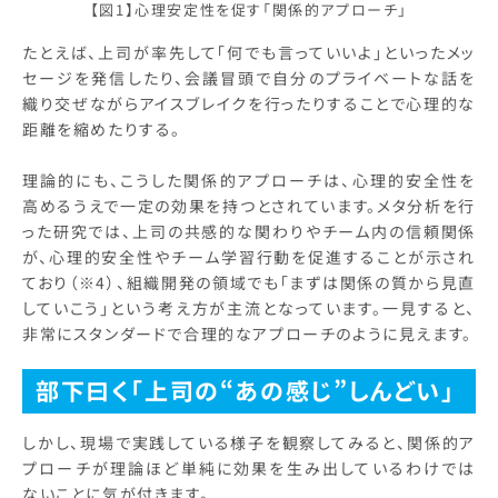
【図1】心理安定性を促す「関係的アプローチ」
たとえば、上司が率先して「何でも言っていいよ」といったメッ
セージを発信したり、会議冒頭で自分のプライベートな話を
織り交ぜながらアイスブレイクを行ったりすることで心理的な
距離を縮めたりする。
理論的にも、こうした関係的アプローチは、心理的安全性を
高めるうえで一定の効果を持つとされています。メタ分析を行
った研究では、上司の共感的な関わりやチーム内の信頼関係
が、心理的安全性やチーム学習行動を促進することが示され
ており（※4）、組織開発の領域でも「まずは関係の質から見直
していこう」という考え方が主流となっています。一見すると、
非常にスタンダードで合理的なアプローチのように見えます。
部下曰く「上司の“あの感じ”しんどい」
しかし、現場で実践している様子を観察してみると、関係的ア
プローチが理論ほど単純に効果を生み出しているわけでは
ないことに気が付きます。