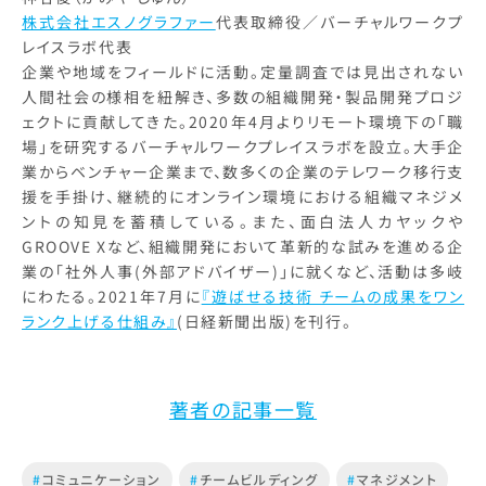
株式会社エスノグラファー
代表取締役／バーチャルワークプ
レイスラボ代表
企業や地域をフィールドに活動。定量調査では見出されない
人間社会の様相を紐解き、多数の組織開発・製品開発プロジ
ェクトに貢献してきた。2020年4月よりリモート環境下の「職
場」を研究するバーチャルワークプレイスラボを設立。大手企
業からベンチャー企業まで、数多くの企業のテレワーク移行支
援を手掛け、継続的にオンライン環境における組織マネジメ
ントの知見を蓄積している。また、面白法人カヤックや
GROOVE Xなど、組織開発において革新的な試みを進める企
業の「社外人事(外部アドバイザー)」に就くなど、活動は多岐
にわたる。2021年7月に
『遊ばせる技術 チームの成果をワン
ランク上げる仕組み』
(日経新聞出版)を刊行。
著者の記事一覧
#
コミュニケーション
#
チームビルディング
#
マネジメント