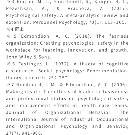
※3 Frazier, M. L., Fainshmidt, S., Klinger, R. L.,
Pezeshkan, A., & Vracheva, V. (2017).
Psychological safety: A meta-analytic review and
extension. Personnel Psychology, 70(1), 113–165.
※4 同上
※5 Edmondson, A. C. (2018). The fearless
organization: Creating psychological safety in the
workplace for learning, innovation, and growth.
John Wiley & Sons.
※6 Festinger, L. (1972). A theory of cognitive
dissonance. Social psychology: Experimentation,
theory, research, 254-257.
※7 Nembhard, I. M., & Edmondson, A. C. (2006).
Making it safe: The effects of leader inclusiveness
and professional status on psychological safety
and improvement efforts in health care teams.
Journal of Organizational Behavior: The
International Journal of Industrial, Occupational
and Organizational Psychology and Behavior,
27(7), 941-966.