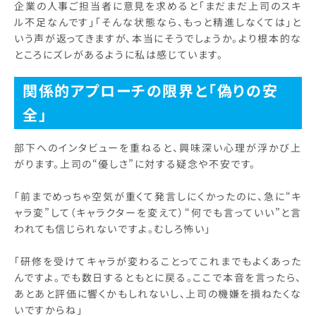
企業の人事ご担当者に意見を求めると「まだまだ上司のスキ
ル不足なんです」「そんな状態なら、もっと精進しなくては」と
いう声が返ってきますが、本当にそうでしょうか。より根本的な
ところにズレがあるように私は感じています。
関係的アプローチの限界と「偽りの安
全」
部下へのインタビューを重ねると、興味深い心理が浮かび上
がります。上司の“優しさ”に対する疑念や不安です。
「前までめっちゃ空気が重くて発言しにくかったのに、急に“キ
ャラ変”して（キャラクターを変えて）“何でも言っていい”と言
われても信じられないですよ。むしろ怖い」
「研修を受けてキャラが変わることってこれまでもよくあった
んですよ。でも数日するともとに戻る。ここで本音を言ったら、
あとあと評価に響くかもしれないし、上司の機嫌を損ねたくな
いですからね」