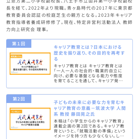
立恩方第二小学校副校長、八王子市立由井第一小学校副校
長を経て、2022年より現職。青ヶ島時代の2017年に東京都
教育委員会認証の校庭芝生の親方となる。2023年キャリア
教育指導者養成研修修了。現在、特定非営利活動法人 教師
力向上研究会 理事。
第１回
キャリア教育とは？日本における
歴史を振り返り、その目的を再考す
る
キャリア教育とは キャリア教育とは
「一人一人の社会的・職業的自立に
向け、必要な基盤となる能力や態度
を育てることを通して、キャリア発達
を促す教育」であり、ここでいうキャリ
アとは「人が生涯の中で様々な役
割…
第2回
子どもの未来に必要な力を育むキ
ャリア教育の意義－筑波大学 人間
系 教授 藤田晃之氏
本稿は「小学生からのキャリア教育」
連載企画の第2回である。キャリア教
育というと、「就職活動の準備」という
イメージを持つ方も少なくない。しか