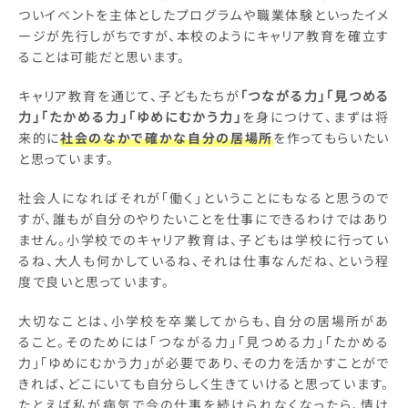
ついイベントを主体としたプログラムや職業体験といったイメ
ージが先行しがちですが、本校のようにキャリア教育を確立す
ることは可能だと思います。
キャリア教育を通じて、子どもたちが
「つながる力」「見つめる
力」「たかめる力」「ゆめにむかう力」
を身につけて、まずは将
来的に
社会のなかで確かな自分の居場所
を作ってもらいたい
と思っています。
社会人になればそれが「働く」ということにもなると思うので
すが、誰もが自分のやりたいことを仕事にできるわけではあり
ません。小学校でのキャリア教育は、子どもは学校に行ってい
るね、大人も何かしているね、それは仕事なんだね、という程
度で良いと思っています。
大切なことは、小学校を卒業してからも、自分の居場所があ
ること。そのためには「つながる力」「見つめる力」「たかめる
力」「ゆめにむかう力」が必要であり、その力を活かすことがで
きれば、どこにいても自分らしく生きていけると思っています。
たとえば私が病気で今の仕事を続けられなくなったら、情け