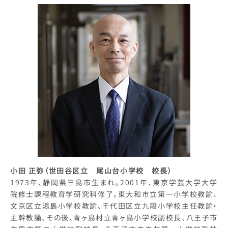
小田 正弥（世田谷区立 尾山台小学校 校長）
1973年、静岡県三島市生まれ。2001年、東京学芸大学大学
院修士課程教育学研究科修了。東大和市立第一小学校教諭、
文京区立湯島小学校教諭、千代田区立九段小学校主任教諭・
主幹教諭、その後、青ヶ島村立青ヶ島小学校副校長、八王子市