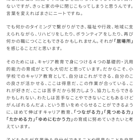
ないですが、きっと家の中に閉じこもってしまうと思うんです。
言葉を変えればまさにニートですね。
でも何かのタイミングで繋がりができ、福祉や行政、地域に支
えられながら、リハビリをしたり、ボランティアをしたり、再び
何かの職につくこともできるかもしれません。それが
「居場所」
を感じることだと思います。
そのためには、キャリア教育で身につける４つの基礎的・汎用
的能力の育成がとても大切だと思っています。だからこそ、小
学校でのキャリア教育として、自分はこれができる、自分のこ
の良さが活かせる、ここは得意だ、この作業が合っている、こ
れが好きだ、ここは苦手だから努力しよう、協力したらできる
かもしれない、わたしは苦手なことやできないこともあるけど
がんばれるんだよ、という思いをめぐらせることができるよう
に、ほめて伸ばすキャリア教育、
「つながる力」「見つめる力」
「たかめる力」「ゆめにむかう力」
の育成に努めていきたいと考
えています。
子どもたちが卒業後も自分ができることや得意なことを自覚