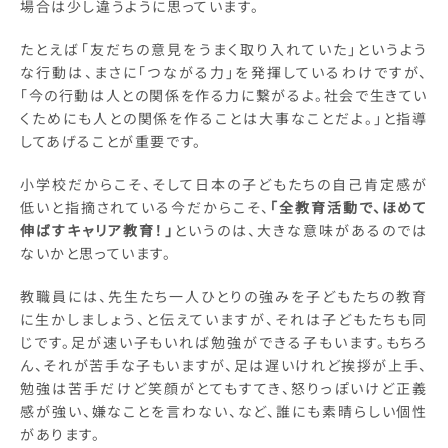
場合は少し違うように思っています。
たとえば「友だちの意見をうまく取り入れていた」というよう
な行動は、まさに「つながる力」を発揮しているわけですが、
「今の行動は人との関係を作る力に繋がるよ。社会で生きてい
くためにも人との関係を作ることは大事なことだよ。」と指導
してあげることが重要です。
小学校だからこそ、そして日本の子どもたちの自己肯定感が
低いと指摘されている今だからこそ、
「全教育活動で、ほめて
伸ばすキャリア教育！」
というのは、大きな意味があるのでは
ないかと思っています。
教職員には、先生たち一人ひとりの強みを子どもたちの教育
に生かしましょう、と伝えていますが、それは子どもたちも同
じです。足が速い子もいれば勉強ができる子もいます。もちろ
ん、それが苦手な子もいますが、足は遅いけれど挨拶が上手、
勉強は苦手だけど笑顔がとてもすてき、怒りっぽいけど正義
感が強い、嫌なことを言わない、など、誰にも素晴らしい個性
があります。