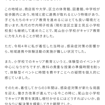
この地域は、商店街や大学、区立の体育館、図書館、中学校が
徒歩圏内にあり、地域と密に連携が取れるという特徴があり、
子どもたちのキャリア教育を進めるにはとても良い環境だと
思います。先代の竹内明子校長（現杉並区立富士見丘小学校
校長）も継続して進めたことで、尾山台小学校がキャリア教育
に力を入れることが続きました。
ただ、令和4年に私が着任した当時は、感染症対策の影響か
ら、地域連携や体験活動の実施が難しい状況でした。
また、小学校でのキャリア教育というと、体験型のイベントが
中心になりがちですが、教科の貴重な授業の準備時間を削っ
て、体験型イベントに時間を費やすことへの疑問を個人的に
感じていました。
そのため、着任してからの3年間は、感染症対策が新たな局面
を迎え、働き方改革が進んでいる今この時に、尾山台小学校
でキャリア教育を実践し根付かせるにはどうすればいいか、自
分なりに解決策を模索してきた期間でした。