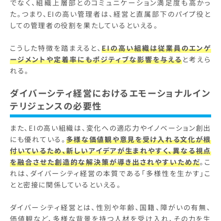
でなく、組織上層部とのコミュニケーション満足度も高かっ
た。つまり、EIの高い管理者は、経営と直属部下のパイプ役と
しての管理者の役割を果たしているといえる。
こうした特徴を踏まえると、
EIの高い組織は従業員のエンゲ
ージメントや定着率にもポジティブな影響を与える
と考えら
れる。
ダイバーシティ経営におけるエモーショナルイン
テリジェンスの必要性
また、EIの高い組織は、変化への適応力やイノベーション創出
にも優れている。
多様な価値観や意見を受け入れる文化が根
付いているため、新しいアイデアが生まれやすく、異なる視点
を融合させた創造的な解決策が導き出されやすいためだ
。こ
れは、ダイバーシティ経営の本質である「多様性を生かす」こ
とと密接に関係しているといえる。
ダイバーシティ経営とは、性別や年齢、国籍、障がいの有無、
価値観など、多様な背景を持つ人材を受け入れ、その力を生