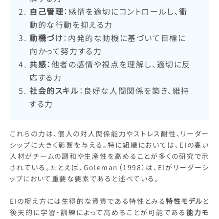
自己管理
：感情を適切にコントロールし、衝
動的な行動を抑える力
動機づけ
：内発的な動機に基づいて目標に
向かって努力する力
共感
：他者の感情や視点を理解し、適切に反
応する力
社会的スキル
：良好な人間関係を築き、維持
する力
これらの力は、個人の対人関係能力やストレス耐性、リーダー
シップに大きく影響を与える。特に組織においては、EIの高い
人材がチームの調和や生産性を高めることが多くの研究で示
されている。たとえば、Goleman（1998）は、EIがリーダーシ
ップにおいて重要な要素であると述べている。
EIの捉え方には生得的な資質である特性とみる
特性モデル
と
後天的に学習・訓練によって高めることが可能である
能力モ