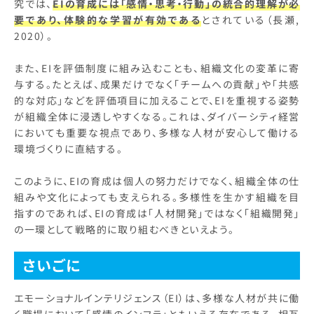
究では、
EIの育成には「感情・思考・行動」の統合的理解が必
要であり、体験的な学習が有効である
とされている（長瀬,
2020）。
また、EIを評価制度に組み込むことも、組織文化の変革に寄
与する。たとえば、成果だけでなく「チームへの貢献」や「共感
的な対応」などを評価項目に加えることで、EIを重視する姿勢
が組織全体に浸透しやすくなる。これは、ダイバーシティ経営
においても重要な視点であり、多様な人材が安心して働ける
環境づくりに直結する。
このように、EIの育成は個人の努力だけでなく、組織全体の仕
組みや文化によっても支えられる。多様性を生かす組織を目
指すのであれば、EIの育成は「人材開発」ではなく「組織開発」
の一環として戦略的に取り組むべきといえよう。
さいごに
エモーショナルインテリジェンス（EI）は、多様な人材が共に働