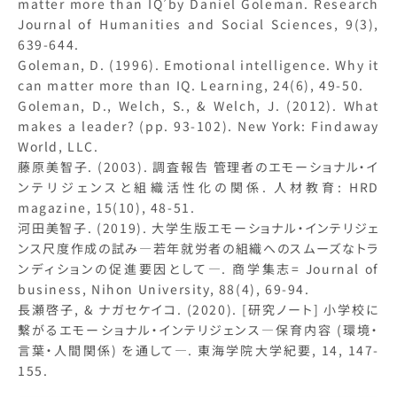
matter more than IQ’by Daniel Goleman. Research
Journal of Humanities and Social Sciences, 9(3),
639-644.
Goleman, D. (1996). Emotional intelligence. Why it
can matter more than IQ. Learning, 24(6), 49-50.
Goleman, D., Welch, S., & Welch, J. (2012). What
makes a leader? (pp. 93-102). New York: Findaway
World, LLC.
藤原美智子. (2003). 調査報告 管理者のエモーショナル・イ
ンテリジェンスと組織活性化の関係. 人材教育: HRD
magazine, 15(10), 48-51.
河田美智子. (2019). 大学生版エモーショナル・インテリジェ
ンス尺度作成の試み―若年就労者の組織へのスムーズなトラ
ンディションの促進要因として―. 商学集志= Journal of
business, Nihon University, 88(4), 69-94.
長瀬啓子, & ナガセケイコ. (2020). [研究ノート] 小学校に
繫がるエモーショナル・インテリジェンス―保育内容 (環境・
言葉・人間関係) を通して―. 東海学院大学紀要, 14, 147-
155.