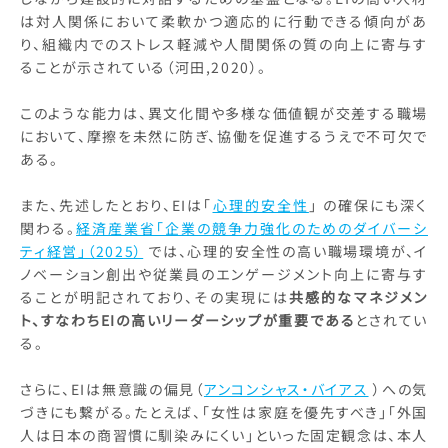
は対人関係において柔軟かつ適応的に行動できる傾向があ
り、組織内でのストレス軽減や人間関係の質の向上に寄与す
ることが示されている（河田,2020）。
このような能力は、異文化間や多様な価値観が交差する職場
において、摩擦を未然に防ぎ、協働を促進するうえで不可欠で
ある。
また、先述したとおり、EIは「
心理的安全性
」 の確保にも深く
関わる。
経済産業省「企業の競争力強化のためのダイバーシ
ティ経営」（2025）
では、心理的安全性の高い職場環境が、イ
ノベーション創出や従業員のエンゲージメント向上に寄与す
ることが明記されており、その実現には
共感的なマネジメン
ト、すなわちEIの高いリーダーシップが重要である
とされてい
る。
さらに、EIは無意識の偏見（
アンコンシャス・バイアス
）への気
づきにも繋がる。たとえば、「女性は家庭を優先すべき」「外国
人は日本の商習慣に馴染みにくい」といった固定観念は、本人