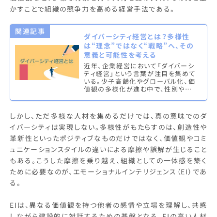
かすことで組織の競争力を高める経営手法である。
関連記事
ダイバーシティ経営とは？多様性
は“理念”ではなく“戦略”へ、その
意義と可能性を考える
近年、企業経営において「ダイバーシ
ティ経営」という言葉が注目を集めて
いる。少子高齢化やグローバル化、価
値観の多様化が進む中で、性別や年
齢、国籍、障がいの有無、性的指向な
ど、多様な人材を受け入れ、その力…
しかし、ただ多様な人材を集めるだけでは、真の意味でのダ
イバーシティは実現しない。多様性がもたらすのは、創造性や
革新性といったポジティブなものだけではなく、価値観やコミ
ュニケーションスタイルの違いによる摩擦や誤解が生じること
もある。こうした摩擦を乗り越え、組織としての一体感を築く
ために必要なのが、エモーショナルインテリジェンス（EI）であ
る。
EIは、異なる価値観を持つ他者の感情や立場を理解し、共感
しながら建設的に対話するための基盤となる。EIの高い人材