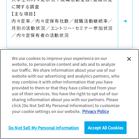
に関する調査
【主な項目】
内々定率／内々定保有社数／就職活動継続率／
月別の活動状況／エントリー・セミナー参加状況
／内々定保有者の活動状況
We use cookies to improve your experience on our
最新調査更新日：
2026.01.07
website, to personalize content and ads and to analyze
調査対象：
学生
our traffic. We share information about your use of our
website with our advertising and analytics partners, who
大学生低学年のキャリア意識調査
may combine it with other information that you have
provided to them or that they have collected from your
大学1、2年生のキャリア観や志向に関する調査
use of their services. You have the right to opt out of our
【主な項目】
sharing information about you with our partners. Please
click [Do Not Sell My Personal Information] to customize
キャリアの方向性／将来の不安／キャリア学習の
your cookie settings on our website.
Privacy Policy
効果／インターンシップ・仕事体験の経験
Do Not Sell My Personal Information
Accept All Cookies
調査
統計（データ）
コラム
研究