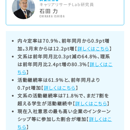
キャリアリサーチLab研究員
石田 力
CHIKARA ISHIDA
内々定率は70.9％、前年同月から0.9pt増
加。3月末からは12.2pt増
【
詳しくはこちら
】
文系は前年同月比0.3pt減の64.8%、理系
は前年同月比2.4pt増の80.3%
【
詳しくはこ
ちら
】
活動継続率は61.9%と、前年同月より
0.7pt増加
【
詳しくはこちら
】
文系の活動継続率は71.8%で、まだ7割を
超える学生が活動継続中
【
詳しくはこちら
】
現在入社意思の最も高い企業のインターン
シップ等に参加した割合が増加
【
詳しくはこ
ちら
】