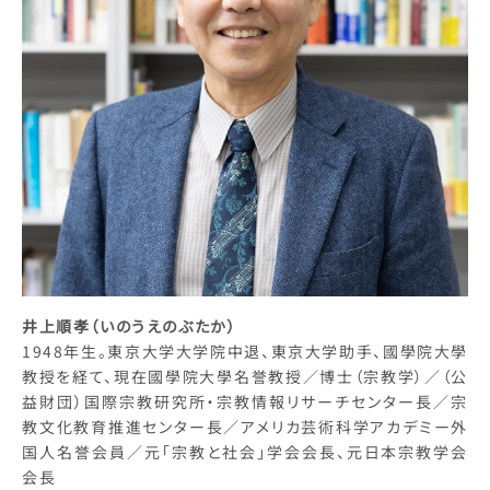
井上順孝（いのうえのぶたか）
1948年生。東京大学大学院中退、東京大学助手、國學院大學
教授を経て、現在國學院大學名誉教授／博士（宗教学）／（公
益財団）国際宗教研究所・宗教情報リサーチセンター長／宗
教文化教育推進センター長／アメリカ芸術科学アカデミー外
国人名誉会員／元「宗教と社会」学会会長、元日本宗教学会
会長