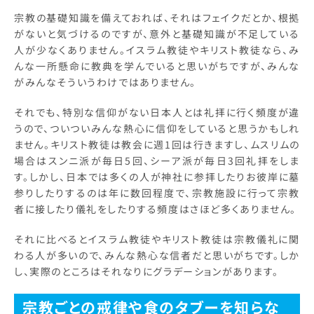
宗教の基礎知識を備えておれば、それはフェイクだとか、根拠
がないと気づけるのですが、意外と基礎知識が不足している
人が少なくありません。イスラム教徒やキリスト教徒なら、み
んな一所懸命に教典を学んでいると思いがちですが、みんな
がみんなそういうわけではありません。
それでも、特別な信仰がない日本人とは礼拝に行く頻度が違
うので、ついついみんな熱心に信仰をしていると思うかもしれ
ません。キリスト教徒は教会に週1回は行きますし、ムスリムの
場合はスンニ派が毎日5回、シーア派が毎日3回礼拝をしま
す。しかし、日本では多くの人が神社に参拝したりお彼岸に墓
参りしたりするのは年に数回程度で、宗教施設に行って宗教
者に接したり儀礼をしたりする頻度はさほど多くありません。
それに比べるとイスラム教徒やキリスト教徒は宗教儀礼に関
わる人が多いので、みんな熱心な信者だと思いがちです。しか
し、実際のところはそれなりにグラデーションがあります。
宗教ごとの戒律や食のタブーを知らな