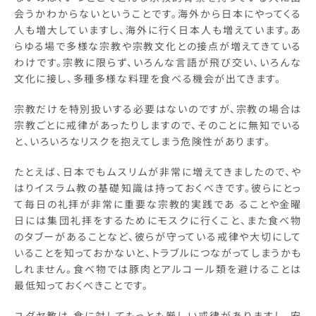
会うかわからないということです。海外から日本にやってくる
人も増大していますし、海外に行く日本人も増えています。あ
らゆる場で多様な宗教や宗教文化との接点が増えてきている
わけです。宗教に限らず、いろんな言語が飛び交い、いろんな
文化に接し、多種多様な料理を食べる機会が出てきます。
宗教だけを特別扱いする必要はないのですが、宗教の場合は
宗教ごとに戒律があったりしますので、そのことに無知でいる
と、いろいろなリスクを抱えてしまう危険性があります。
たとえば、日本でもムスリムが非常に増えてきましたので、や
はりイスラム教の基礎知識は持っておくべきです。彼らにとっ
て毎日の礼拝が非常に重要な宗教的実践であ ることや金曜
日には集団礼拝をするためにモスクに行くこと、また食べ物
のタブーがあることなど、彼らが守っている戒律や大切にして
いることを知っておかないと、トラブルにつながってしまうかも
しれません。食べ物では豚肉とアルコール類を避けることは
最低知っておくべきことです。
ユダヤ教は 食に対してもっとも厳しい戒律がありますし、安