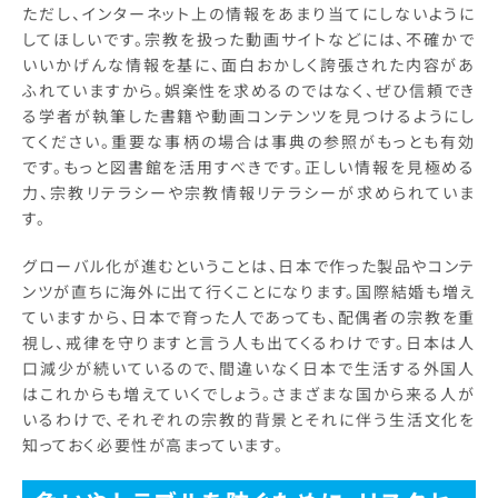
ただし、インターネット上の情報をあまり当てにしないように
してほしいです。宗教を扱った動画サイトなどには、不確かで
いいかげんな情報を基に、面白おかしく誇張された内容があ
ふれていますから。娯楽性を求めるのではなく、ぜひ信頼でき
る学者が執筆した書籍や動画コンテンツを見つけるようにし
てください。重要な事柄の場合は事典の参照がもっとも有効
です。もっと図書館を活用すべきです。正しい情報を見極める
力、宗教リテラシーや宗教情報リテラシーが求められていま
す。
グローバル化が進むということは、日本で作った製品やコンテ
ンツが直ちに海外に出て行くことになります。国際結婚も増え
ていますから、日本で育った人であっても、配偶者の宗教を重
視し、戒律を守りますと言う人も出てくるわけです。日本は人
口減少が続いているので、間違いなく日本で生活する外国人
はこれからも増えていくでしょう。さまざまな国から来る人が
いるわけで、それぞれの宗教的背景とそれに伴う生活文化を
知っておく必要性が高まっています。