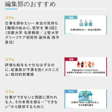
編集部のおすすめ
コラム
仕事を辞めたい－本当の気持ち
【職場の悩みに、哲学を 第3回】
（京都大学 名誉教授／上智大学
グリーフケア研究所 副所長 西平
直氏）
コラム
評価も給与も十分なはずなの
に、従業員が不満を抱くメカニズ
ム：相対的剝奪感
コラム
仕事ができないと周囲に思われ
る人、その本質を探る－”できな
い”から脱却するために