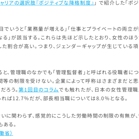
ャリアの選択肢『ポジティブな降格制度』
」 で紹介した「ポ
項目でいうと「業務量が増える」「仕事とプライベートの両立
なる」が該当する。これらは先ほど示したとおり、女性のほう
した割合が高い。つまり、ジェンダーギャップが生じている項
ると、管理職のなかでも「管理監督者」と呼ばれる役職者につ
間等の制限を受けない。企業によって呼称はさまざまだと思
だろう。
第1回目のコラム
でも触れたが、日本の女性管理職
ば12.7％だが、部長相当職については8.0％となる。
ないに関わらず、感覚的にこうした労働時間の制限の有無が、
もある。
働省）