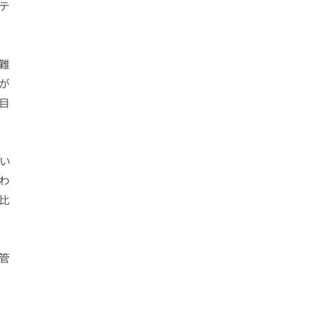
ジテ
が難
が
目
い
わ
比
管