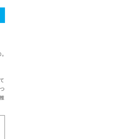
り。
て
つ
推