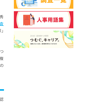
秀
査
保」
くつ
複
の
認