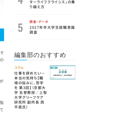
ターライフクライシス」の乗
り越え方
調査・データ
2027年卒大学生就職意識
調査
そ
編集部のおすすめ
の
コラム
仕事を辞めたい－
本当の気持ち【職
が
場の悩みに、哲学
を 第3回】（京都大
学 名誉教授／上智
大学グリーフケア
指
研究所 副所長 西
平直氏）
して