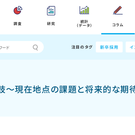
統計
調査
研究
コラム
（データ）
注目のタグ
新卒採用
イ
肢～現在地点の課題と将来的な期