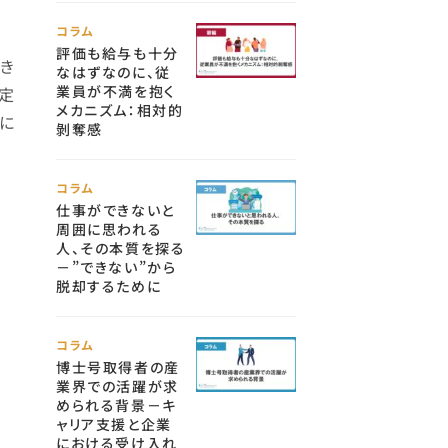
コラム
評価も給与も十分
き
なはずなのに、従
業員が不満を抱く
定
メカニズム：相対的
に
剝奪感
コラム
仕事ができないと
周囲に思われる
人、その本質を探る
－”できない”から
脱却するために
コラム
博士号取得者の産
業界での活躍が求
められる背景－キ
ャリア支援と企業
における受け入れ