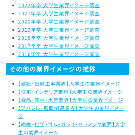
労働時間
社会全体への影響力
1.8%
1.7%
1.3%
2022年卒 大学生業界イメージ調査
2021年卒 大学生業界イメージ調査
女性の活躍
7.8%
17.8%
10.4
人の役に立つ
2.3%
1.1%
1.6%
2020年卒 大学生業界イメージ調査
2019年卒 大学生業界イメージ調査
福利厚生制度
3.4%
5.2%
2.8%
実力主義・能力主義
3.1%
3.0%
5.4%
2018年卒 大学生業界イメージ調査
2017年卒 大学生業界イメージ調査
定着率
13.4%
7.6%
4.2%
仕事の魅力
7.3%
14.7%
7.8%
2016年卒 大学生業界イメージ調査
自己成長
2.3%
3.0%
2.8%
その他の業界イメージの推移
人材の質
3.1%
1.7%
1.8%
【建設・設備工事業界】大学生の業界イメージ
【住宅・インテリア業界】大学生の業界イメージ
明るさ・楽しさ
9.7%
6.6%
12.2
【食品・農林・水産業界】大学生の業界イメージ
【アパレル・服飾関連業界】大学生の業界イメー
職場の人間関係
5.2%
4.7%
6.0%
ジ
【繊維・化学・ゴム・ガラス・セラミック業界】大学
給与・待遇
7.8%
5.0%
9.3%
生の業界イメージ