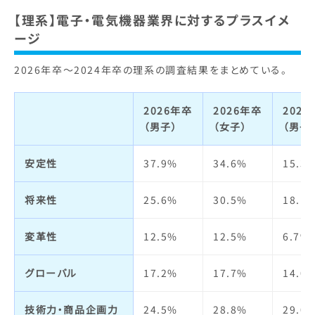
ブランドイメージ
【理系】電子・電気機器業界に対するプラスイメ
明るさ・楽しさ
1.6%
1.8%
1.7%
ージ
ビジネスモデル
4.3%
2.8%
5.2%
職場の人間関係
1.9%
2.3%
2.1%
2026年卒～2024年卒の理系の調査結果をまとめている。
経営者
3.0%
2.2%
1.9%
給与・待遇
4.4%
7.3%
6.5%
2026年卒
2026年卒
202
社会貢献・
12.1%
11.3%
12.3
（男子）
（女子）
（男子
環境への取り組み
休日・休暇・
2.6%
3.8%
4.0%
労働時間
安定性
37.9%
34.6%
15.3
社会全体への影響力
14.2%
15.2%
23.6
女性の活躍
1.0%
1.4%
1.2%
将来性
25.6%
30.5%
18.1
人の役に立つ
12.9%
14.5%
24.1
福利厚生制度
2.9%
4.0%
3.7%
変革性
12.5%
12.5%
6.7%
実力主義・能力主義
2.6%
2.4%
5.2%
定着率
2.8%
3.2%
3.3%
グローバル
17.2%
17.7%
14.0
仕事の魅力
2.2%
2.6%
6.1%
技術力・商品企画力
24.5%
28.8%
29.0