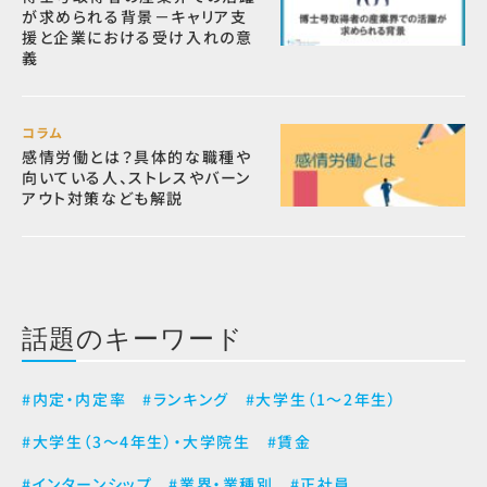
が求められる背景－キャリア支
援と企業における受け入れの意
義
コラム
感情労働とは？具体的な職種や
向いている人、ストレスやバーン
アウト対策なども解説
話題のキーワード
#内定・内定率
#ランキング
#大学生（1～2年生）
#大学生（3～4年生）・大学院生
#賃金
#インターンシップ
#業界・業種別
#正社員