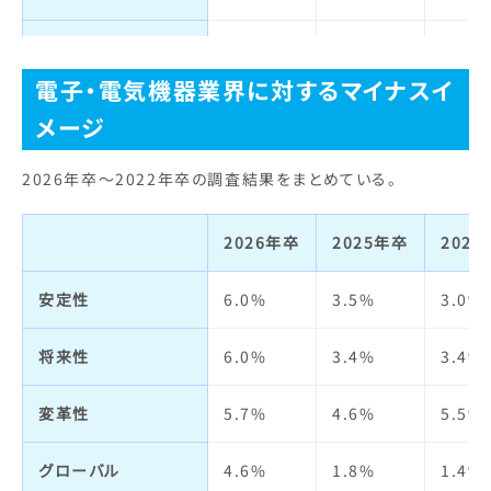
自己成長
3.4%
2.2%
2.8%
宣伝力・
6.8%
4.7%
4.4%
人材の質
3.4%
1.3%
5.2%
ブランドイメージ
電子・電気機器業界に対するマイナスイ
メージ
明るさ・楽しさ
1.7%
1.1%
2.4%
ビジネスモデル
3.1%
1.1%
4.1%
2026年卒～2022年卒の調査結果をまとめている。
職場の人間関係
2.2%
1.5%
3.3%
経営者
2.9%
1.4%
2.6%
給与・待遇
3.0%
4.6%
8.5%
2026年卒
2025年卒
202
社会貢献・
12.5%
11.1%
15.8
環境への取り組み
休日・休暇・
1.3%
2.4%
4.7%
安定性
6.0%
3.5%
3.0%
労働時間
社会全体への影響力
18.5%
19.4%
22.3
将来性
6.0%
3.4%
3.4%
女性の活躍
0.4%
1.9%
1.9%
人の役に立つ
19.3%
19.4%
28.0
変革性
5.7%
4.6%
5.5%
福利厚生制度
2.6%
2.0%
5.2%
実力主義・能力主義
4.2%
3.3%
4.9%
グローバル
4.6%
1.8%
1.4%