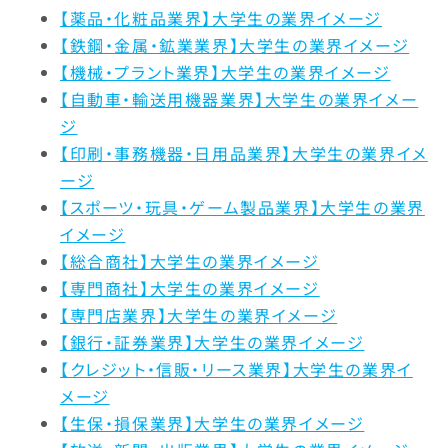
【薬品・化粧品業界】大学生の業界イメージ
休日・休暇・
12.5%
14.1%
18.7
【鉄鋼・金属・鉱業業界】大学生の業界イメージ
労働時間
【機械・プラント業界】大学生の業界イメージ
【自動車・輸送用機器業界】大学生の業界イメー
女性の活躍
13.3%
22.4%
15.8
ジ
【印刷・事務機器・日用品業界】大学生の業界イメ
福利厚生制度
3.9%
4.7%
4.1%
ージ
【スポーツ・玩具・ゲーム製品業界】大学生の業界
定着率
9.1%
8.6%
4.7%
イメージ
【総合商社】大学生の業界イメージ
【専門商社】大学生の業界イメージ
【専門店業界】大学生の業界イメージ
【銀行・証券業界】大学生の業界イメージ
【クレジット・信販・リース業界】大学生の業界イ
メージ
【生保・損保業界】大学生の業界イメージ