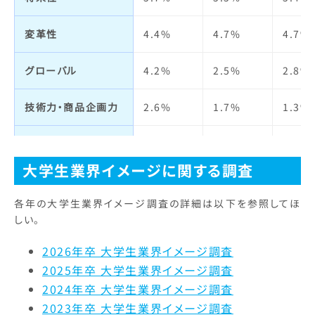
人の役に立つ
1.7%
0.9%
1.4%
福利厚生制度
4.3%
3.4%
3.8%
変革性
4.4%
4.7%
4.7%
実力主義・能力主義
5.6%
4.1%
3.3%
定着率
9.9%
4.1%
4.2%
グローバル
4.2%
2.5%
2.8%
仕事の魅力
9.1%
18.0%
15.1
技術力・商品企画力
2.6%
1.7%
1.3%
自己成長
6.0%
3.5%
7.5%
宣伝力・
6.0%
3.3%
5.7%
人材の質
3.9%
3.9%
4.2%
ブランドイメージ
大学生業界イメージに関する調査
明るさ・楽しさ
11.2%
12.8%
11.3
ビジネスモデル
3.4%
3.6%
2.6%
各年の大学生業界イメージ調査の詳細は以下を参照してほ
しい。
職場の人間関係
4.7%
5.0%
6.6%
経営者
4.2%
2.2%
3.6%
2026年卒 大学生業界イメージ調査
給与・待遇
7.3%
6.7%
8.0%
2025年卒 大学生業界イメージ調査
社会貢献・
1.8%
3.3%
2.1%
環境への取り組み
2024年卒 大学生業界イメージ調査
休日・休暇・
12.5%
11.9%
11.8
2023年卒 大学生業界イメージ調査