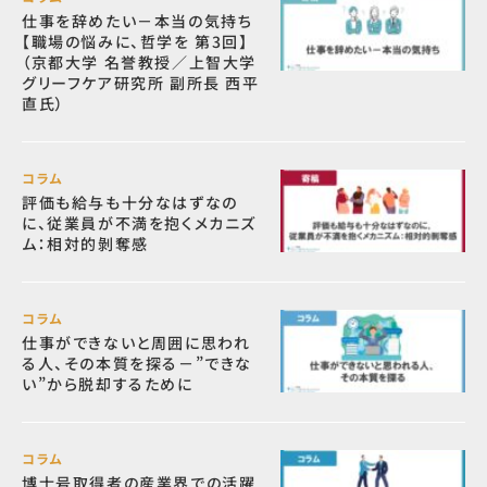
仕事を辞めたい－本当の気持ち
【職場の悩みに、哲学を 第3回】
（京都大学 名誉教授／上智大学
グリーフケア研究所 副所長 西平
直氏）
コラム
評価も給与も十分なはずなの
に、従業員が不満を抱くメカニズ
ム：相対的剝奪感
コラム
仕事ができないと周囲に思われ
る人、その本質を探る－”できな
い”から脱却するために
コラム
博士号取得者の産業界での活躍