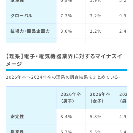
変革性
6.9%
5.9%
5.2%
仕事の魅力
12.1%
14.2%
14.2
定着率
3.1%
2.5%
3.6%
グローバル
7.3%
3.2%
0.9%
自己成長
3.9%
4.1%
4.8%
技術力・商品企画力
3.0%
2.2%
2.4%
人材の質
3.4%
2.7%
2.8%
宣伝力・
6.0%
3.9%
7.5%
ブランドイメージ
【理系】電子・電気機器業界に対するマイナスイ
明るさ・楽しさ
10.7%
12.6%
12.7
メージ
ビジネスモデル
3.9%
2.0%
3.3%
職場の人間関係
4.9%
5.6%
6.1%
2026年卒～2024年卒の理系の調査結果をまとめている。
経営者
3.4%
2.4%
0.9%
給与・待遇
6.9%
7.6%
6.3%
2026年卒
2026年卒
202
社会貢献・
2.6%
2.8%
2.4%
（男子）
（女子）
（男子
環境への取り組み
休日・休暇・
12.5%
14.8%
14.3
労働時間
安定性
8.4%
5.8%
4.9%
社会全体への影響力
1.3%
2.2%
1.9%
女性の活躍
14.3%
16.7%
16.6
将来性
5.7%
5.5%
5.4%