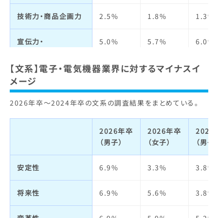
定着率
2.6%
2.8%
4.7%
仕事の魅力
6.5%
3.0%
10.1
技術力・商品企画力
2.5%
1.8%
1.3%
自己成長
6.0%
3.0%
7.3%
宣伝力・
5.0%
5.7%
6.0%
ブランドイメージ
人材の質
2.3%
2.5%
5.4%
【文系】電子・電気機器業界に対するマイナスイ
ビジネスモデル
3.2%
2.7%
2.4%
明るさ・楽しさ
1.8%
1.9%
2.6%
メージ
2026年卒～2024年卒の文系の調査結果をまとめている。
経営者
3.1%
1.9%
2.1%
職場の人間関係
2.9%
0.6%
2.8%
社会貢献・
2.6%
2.3%
2.9%
給与・待遇
6.0%
4.2%
10.1
2026年卒
2026年卒
202
環境への取り組み
（男子）
（女子）
（男子
休日・休暇・
4.2%
3.0%
4.7%
社会全体への影響力
1.8%
1.6%
1.2%
労働時間
安定性
6.9%
3.3%
3.8%
人の役に立つ
1.5%
1.1%
1.2%
女性の活躍
0.3%
1.7%
1.0%
将来性
6.9%
5.6%
3.8%
実力主義・能力主義
4.2%
4.0%
5.4%
福利厚生制度
3.9%
3.9%
5.2%