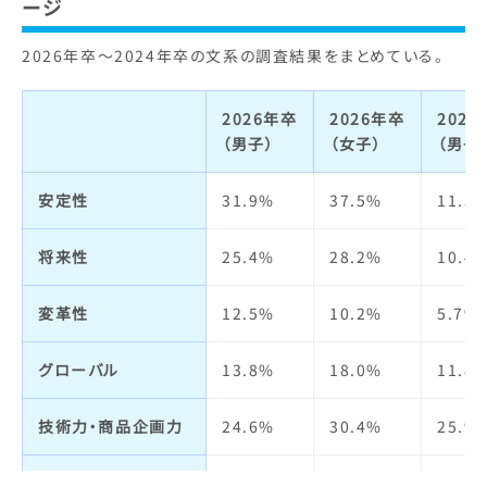
ビジネスモデル
3.1%
3.5%
3.6%
ージ
2026年卒～2024年卒の文系の調査結果をまとめている。
経営者
2.5%
1.7%
1.7%
社会貢献・
11.8%
14.1%
15.3
2026年卒
2026年卒
202
環境への取り組み
（男子）
（女子）
（男子
社会全体への影響力
16.3%
21.3%
19.6
安定性
31.9%
37.5%
11.3
人の役に立つ
15.9%
26.7%
26.0
将来性
25.4%
28.2%
10.4
実力主義・能力主義
3.0%
4.9%
5.0%
変革性
12.5%
10.2%
5.7%
仕事の魅力
3.5%
6.2%
5.1%
グローバル
13.8%
18.0%
11.8
自己成長
3.7%
3.9%
3.5%
技術力・商品企画力
24.6%
30.4%
25.9
人材の質
2.4%
4.1%
4.5%
宣伝力・
7.8%
3.9%
5.7%