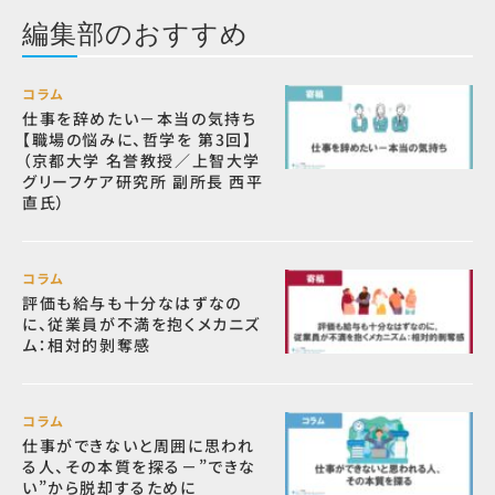
編集部のおすすめ
コラム
仕事を辞めたい－本当の気持ち
【職場の悩みに、哲学を 第3回】
（京都大学 名誉教授／上智大学
グリーフケア研究所 副所長 西平
直氏）
コラム
評価も給与も十分なはずなの
に、従業員が不満を抱くメカニズ
ム：相対的剝奪感
コラム
仕事ができないと周囲に思われ
る人、その本質を探る－”できな
い”から脱却するために