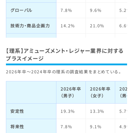
能力主義
グローバル
7.8%
9.6%
5.2%
仕事の魅力
11.1%
13.9%
12.5
技術力・商品企画力
14.2%
21.0%
6.6%
自己成長
2.7%
3.4%
4.3%
宣伝力・
19.0%
27.3%
14.2
人材の質
2.8%
3.8%
3.7%
ブランドイメージ
【理系】アミューズメント・レジャー業界に対する
プラスイメージ
明るさ・楽しさ
27.4%
39.6%
40.3
ビジネスモデル
7.8%
4.5%
6.1%
2026年卒～2024年卒の理系の調査結果をまとめている。
職場の人間関係
3.0%
2.4%
3.7%
経営者
3.4%
2.8%
1.4%
2026年卒
2026年卒
202
給与・待遇
1.8%
1.7%
2.1%
社会貢献・
6.9%
6.5%
10.8
（男子）
（女子）
（男子
環境への取り組み
休日・休暇・
1.6%
2.4%
2.5%
安定性
19.3%
13.3%
5.7%
労働時間
社会全体への影響力
9.1%
9.1%
10.8
将来性
7.8%
9.1%
4.9%
女性の活躍
3.8%
6.4%
5.6%
人の役に立つ
13.8%
14.3%
23.1