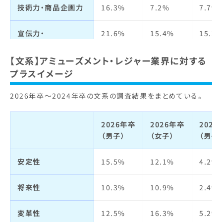
技術力・商品企画力
16.3%
7.2%
7.7%
宣伝力・
21.6%
15.4%
15.2
ブランドイメージ
【文系】アミューズメント・レジャー業界に対する
ビジネスモデル
5.5%
3.8%
4.2%
プラスイメージ
2026年卒～2024年卒の文系の調査結果をまとめている。
経営者
3.5%
1.5%
2.8%
社会貢献・
6.2%
6.9%
7.4%
2026年卒
2026年卒
202
環境への取り組み
（男子）
（女子）
（男子
社会全体への影響力
8.4%
9.5%
10.0
安定性
15.5%
12.1%
4.2%
人の役に立つ
16.5%
24.0%
26.7
将来性
10.3%
10.9%
2.4%
実力主義・
2.2%
3.2%
2.6%
変革性
12.5%
16.3%
5.2%