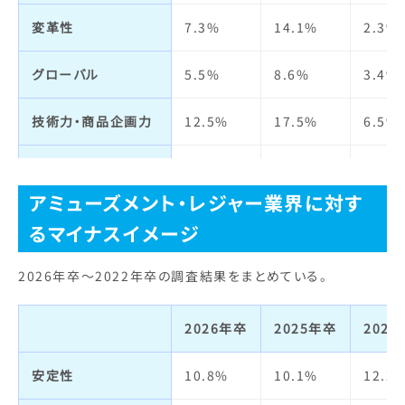
変革性
7.3%
14.1%
2.3%
福利厚生制度
1.5%
2.9%
2.6%
実力主義・
1.7%
2.4%
4.7%
能力主義
グローバル
5.5%
8.6%
3.4%
定着率
2.0%
1.4%
1.5%
仕事の魅力
8.2%
17.4%
15.1
技術力・商品企画力
12.5%
17.5%
6.5%
自己成長
1.7%
3.9%
3.8%
宣伝力・
17.8%
21.9%
15.8
ブランドイメージ
アミューズメント・レジャー業界に対す
人材の質
1.7%
3.3%
4.2%
るマイナスイメージ
ビジネスモデル
4.7%
4.4%
2.8%
明るさ・楽しさ
19.0%
39.0%
30.7
2026年卒～2022年卒の調査結果をまとめている。
経営者
4.2%
4.2%
2.6%
職場の人間関係
4.7%
2.8%
2.4%
2026年卒
2025年卒
202
社会貢献・
6.0%
4.7%
5.2%
給与・待遇
2.6%
1.3%
1.4%
環境への取り組み
安定性
10.8%
10.1%
12.2
休日・休暇・
1.7%
1.7%
2.8%
社会全体への影響力
7.0%
8.0%
8.3%