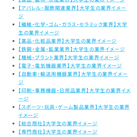
【アパレル・服飾関連業界】大学生の業界イメー
明るさ・楽しさ
3.7%
3.0%
3.9%
ジ
【繊維・化学・ゴム・ガラス・セラミック業界】大学
職場の人間関係
3.4%
6.1%
6.7%
生の業界イメージ
【薬品・化粧品業界】大学生の業界イメージ
給与・待遇
14.9%
17.5%
19.9
【鉄鋼・金属・鉱業業界】大学生の業界イメージ
【機械・プラント業界】大学生の業界イメージ
休日・休暇・
16.7%
26.3%
22.8
【電子・電気機器業界】大学生の業界イメージ
労働時間
【自動車・輸送用機器業界】大学生の業界イメー
ジ
女性の活躍
4.2%
4.7%
2.3%
【印刷・事務機器・日用品業界】大学生の業界イメ
ージ
福利厚生制度
4.7%
6.4%
6.5%
【スポーツ・玩具・ゲーム製品業界】大学生の業界
定着率
イメージ
10.4%
14.7%
8.3%
【総合商社】大学生の業界イメージ
【専門商社】大学生の業界イメージ