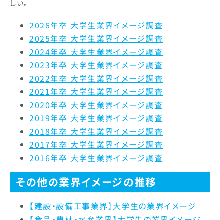
しい。
経営者
2.9%
3.6%
3.4%
職場の人間関係
6.5%
6.3%
7.1%
2026年卒 大学生業界イメージ調査
2025年卒 大学生業界イメージ調査
社会貢献・
2.3%
3.6%
2.8%
給与・待遇
15.1%
19.3%
19.9
環境への取り組み
2024年卒 大学生業界イメージ調査
2023年卒 大学生業界イメージ調査
休日・休暇・
17.7%
29.5%
23.2
社会全体への影響力
2.1%
2.8%
2.8%
2022年卒 大学生業界イメージ調査
労働時間
2021年卒 大学生業界イメージ調査
人の役に立つ
2.3%
3.0%
2.3%
2020年卒 大学生業界イメージ調査
女性の活躍
4.3%
3.3%
4.3%
2019年卒 大学生業界イメージ調査
実力主義・
1.0%
2.8%
3.4%
2018年卒 大学生業界イメージ調査
福利厚生制度
6.5%
6.5%
4.7%
能力主義
2017年卒 大学生業界イメージ調査
2016年卒 大学生業界イメージ調査
定着率
17.7%
11.7%
5.2%
仕事の魅力
11.5%
11.1%
8.0%
その他の業界イメージの推移
自己成長
4.7%
3.0%
6.0%
【建設・設備工事業界】大学生の業界イメージ
人材の質
3.9%
4.4%
3.9%
【食品・農林・水産業界】大学生の業界イメージ