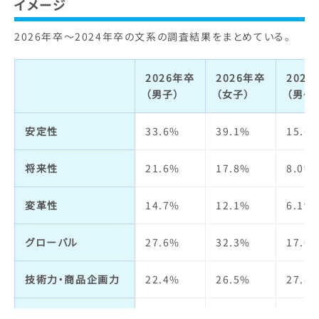
ビジネスモデル
4.9%
4.2%
4.3%
イメージ
2026年卒～2024年卒の文系の調査結果をまとめている。
経営者
5.6%
4.0%
3.7%
社会貢献・
13.9%
16.7%
17.9
2026年卒
2026年卒
202
環境への取り組み
（男子）
（女子）
（男子
社会全体への影響力
18.3%
22.2%
22.3
安定性
33.6%
39.1%
15.6
人の役に立つ
18.0%
27.6%
28.6
将来性
21.6%
17.8%
8.0%
実力主義・能力主義
3.6%
5.7%
4.5%
変革性
14.7%
12.1%
6.1%
仕事の魅力
3.7%
7.0%
5.6%
グローバル
27.6%
32.3%
17.0
自己成長
3.1%
2.8%
3.4%
技術力・商品企画力
22.4%
26.5%
27.8
人材の質
2.0%
3.3%
3.9%
宣伝力・
13.4%
13.0%
12.3