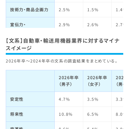
定着率
4.7%
1.9%
4.7%
仕事の魅力
6.5%
3.3%
10.1
技術力・商品企画力
2.5%
1.5%
1.4%
自己成長
5.5%
2.5%
6.0%
宣伝力・
2.9%
2.6%
2.7%
ブランドイメージ
人材の質
3.1%
1.7%
4.4%
【文系】自動車・輸送用機器業界に対するマイナ
ビジネスモデル
2.9%
3.0%
2.8%
明るさ・楽しさ
2.6%
1.4%
4.9%
スイメージ
2026年卒～2024年卒の文系の調査結果をまとめている。
経営者
3.5%
2.6%
2.0%
職場の人間関係
1.8%
1.1%
3.4%
社会貢献・
3.3%
2.0%
2.9%
給与・待遇
6.8%
4.2%
11.1
2026年卒
2026年卒
202
環境への取り組み
（男子）
（女子）
（男子
休日・休暇・
3.7%
3.6%
4.1%
社会全体への影響力
2.5%
1.3%
1.1%
労働時間
安定性
4.7%
3.5%
3.3%
人の役に立つ
1.9%
1.3%
1.0%
女性の活躍
1.6%
1.4%
1.0%
将来性
10.8%
6.5%
8.0%
実力主義・能力主義
3.6%
5.2%
5.1%
福利厚生制度
4.2%
3.9%
6.2%