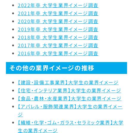
労働時間
社会全体への影響力
3.7%
1.9%
1.0%
2022年卒 大学生業界イメージ調査
2021年卒 大学生業界イメージ調査
女性の活躍
9.9%
19.7%
8.5%
人の役に立つ
2.1%
2.2%
2.1%
2020年卒 大学生業界イメージ調査
2019年卒 大学生業界イメージ調査
福利厚生制度
3.9%
3.9%
5.2%
実力主義・能力主義
3.1%
2.2%
5.2%
2018年卒 大学生業界イメージ調査
2017年卒 大学生業界イメージ調査
定着率
13.8%
5.9%
4.7%
仕事の魅力
8.6%
14.7%
7.3%
2016年卒 大学生業界イメージ調査
自己成長
3.7%
3.0%
3.9%
その他の業界イメージの推移
人材の質
1.0%
1.9%
2.6%
【建設・設備工事業界】大学生の業界イメージ
【住宅・インテリア業界】大学生の業界イメージ
明るさ・楽しさ
6.8%
7.8%
9.6%
【食品・農林・水産業界】大学生の業界イメージ
【アパレル・服飾関連業界】大学生の業界イメー
職場の人間関係
5.0%
3.9%
7.8%
ジ
【繊維・化学・ゴム・ガラス・セラミック業界】大学
給与・待遇
7.0%
5.3%
6.8%
生の業界イメージ