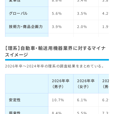
変革性
8.6%
5.4%
3.8%
仕事の魅力
11.5%
13.2%
14.2
定着率
2.9%
2.5%
5.2%
グローバル
5.6%
3.5%
4.2%
自己成長
3.6%
4.0%
4.5%
技術力・商品企画力
3.9%
2.0%
1.9%
人材の質
1.9%
2.8%
2.7%
宣伝力・
2.6%
3.5%
2.8%
ブランドイメージ
【理系】自動車・輸送用機器業界に対するマイナ
明るさ・楽しさ
9.8%
11.5%
10.6
スイメージ
ビジネスモデル
3.9%
1.7%
2.8%
職場の人間関係
5.7%
6.2%
5.6%
2026年卒～2024年卒の理系の調査結果をまとめている。
経営者
5.2%
1.5%
3.3%
給与・待遇
6.7%
6.6%
5.6%
2026年卒
2026年卒
202
社会貢献・
3.4%
3.7%
2.4%
（男子）
（女子）
（男子
環境への取り組み
休日・休暇・
13.1%
16.5%
16.6
労働時間
安定性
10.7%
6.1%
6.2%
社会全体への影響力
2.2%
2.0%
0.9%
女性の活躍
16.1%
16.8%
18.0
将来性
8.4%
5.5%
7.3%