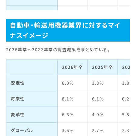
自己成長
3.0%
1.5%
0.9%
宣伝力・
14.4%
15.2%
11.9
人材の質
2.2%
1.1%
3.8%
ブランドイメージ
自動車・輸送用機器業界に対するマイ
ナスイメージ
明るさ・楽しさ
3.4%
1.1%
4.7%
ビジネスモデル
5.0%
3.9%
4.7%
2026年卒～2022年卒の調査結果をまとめている。
職場の人間関係
2.2%
2.0%
4.2%
経営者
3.9%
5.0%
3.6%
給与・待遇
5.2%
3.3%
7.1%
2026年卒
2025年卒
202
社会貢献・
13.8%
14.4%
19.2
環境への取り組み
休日・休暇・
2.6%
3.5%
4.7%
安定性
6.0%
3.8%
3.8%
労働時間
社会全体への影響力
20.6%
19.1%
23.6
将来性
8.1%
6.1%
6.2%
女性の活躍
1.3%
1.7%
1.9%
人の役に立つ
22.5%
21.6%
29.0
変革性
6.6%
4.9%
5.8%
福利厚生制度
2.2%
3.7%
7.1%
実力主義・能力主義
3.4%
2.5%
6.0%
グローバル
3.6%
2.7%
2.3%