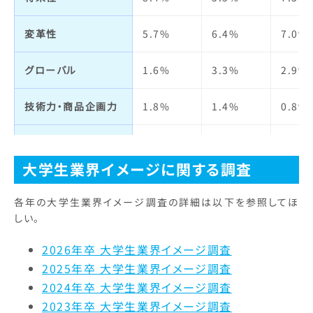
人の役に立つ
2.6%
0.9%
1.4%
福利厚生制度
4.0%
3.9%
3.4%
変革性
5.7%
6.4%
7.0%
実力主義・能力主義
4.7%
3.5%
6.1%
定着率
9.6%
4.5%
3.3%
グローバル
1.6%
3.3%
2.9%
仕事の魅力
7.8%
16.1%
13.7
技術力・商品企画力
1.8%
1.4%
0.8%
自己成長
3.4%
4.1%
5.7%
宣伝力・
2.9%
2.2%
2.3%
人材の質
2.6%
1.9%
4.2%
ブランドイメージ
大学生業界イメージに関する調査
明るさ・楽しさ
10.8%
12.2%
11.3
ビジネスモデル
3.4%
2.8%
4.4%
各年の大学生業界イメージ調査の詳細は以下を参照してほ
しい。
職場の人間関係
7.3%
5.4%
6.1%
経営者
4.7%
2.5%
3.4%
2026年卒 大学生業界イメージ調査
給与・待遇
6.5%
7.4%
7.5%
2025年卒 大学生業界イメージ調査
社会貢献・
2.6%
3.6%
1.8%
環境への取り組み
2024年卒 大学生業界イメージ調査
休日・休暇・
10.3%
15.0%
13.7
2023年卒 大学生業界イメージ調査