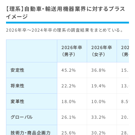
ブランドイメージ
【理系】自動車・輸送用機器業界に対するプラス
明るさ・楽しさ
2.2%
3.0%
2.6%
イメージ
ビジネスモデル
6.5%
3.7%
5.2%
職場の人間関係
1.9%
2.6%
2.3%
2026年卒～2024年卒の理系の調査結果をまとめている。
経営者
9.1%
3.7%
7.1%
給与・待遇
4.9%
7.7%
6.8%
2026年卒
2026年卒
202
社会貢献・
15.9%
11.7%
15.6
（男子）
（女子）
（男子
環境への取り組み
休日・休暇・
3.3%
3.6%
4.5%
労働時間
安定性
45.2%
36.8%
15.5
社会全体への影響力
17.7%
16.5%
23.6
女性の活躍
1.5%
1.2%
1.1%
将来性
22.2%
19.4%
13.0
人の役に立つ
14.2%
16.5%
25.5
福利厚生制度
3.4%
5.3%
4.8%
変革性
18.0%
10.0%
8.5%
実力主義・能力主義
4.3%
3.7%
5.7%
定着率
3.1%
3.6%
4.4%
グローバル
26.1%
33.2%
20.2
仕事の魅力
2.6%
2.6%
8.0%
技術力・商品企画力
25.6%
30.2%
28.2