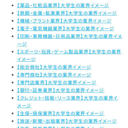
【薬品・化粧品業界】大学生の業界イメージ
休日・休暇・
13.3%
14.1%
20.3
【鉄鋼・金属・鉱業業界】大学生の業界イメージ
労働時間
【機械・プラント業界】大学生の業界イメージ
【電子・電気機器業界】大学生の業界イメージ
女性の活躍
14.6%
24.4%
15.8
【印刷・事務機器・日用品業界】大学生の業界イメ
ージ
福利厚生制度
4.4%
3.6%
4.4%
【スポーツ・玩具・ゲーム製品業界】大学生の業界
イメージ
定着率
9.4%
8.6%
5.2%
【総合商社】大学生の業界イメージ
【専門商社】大学生の業界イメージ
【専門店業界】大学生の業界イメージ
【銀行・証券業界】大学生の業界イメージ
【クレジット・信販・リース業界】大学生の業界イ
メージ
【生保・損保業界】大学生の業界イメージ
【放送・新聞・出版業界】大学生の業界イメージ