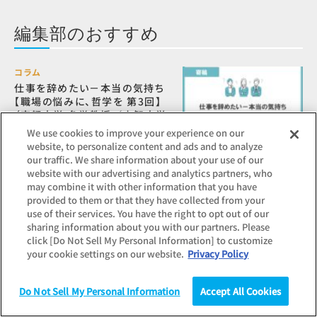
編集部のおすすめ
コラム
仕事を辞めたい－本当の気持ち
【職場の悩みに、哲学を 第3回】
（京都大学 名誉教授／上智大学
グリーフケア研究所 副所長 西平
We use cookies to improve your experience on our
直氏）
website, to personalize content and ads and to analyze
our traffic. We share information about your use of our
website with our advertising and analytics partners, who
may combine it with other information that you have
コラム
provided to them or that they have collected from your
評価も給与も十分なはずなの
use of their services. You have the right to opt out of our
に、従業員が不満を抱くメカニズ
sharing information about you with our partners. Please
ム：相対的剝奪感
click [Do Not Sell My Personal Information] to customize
your cookie settings on our website.
Privacy Policy
コラム
Do Not Sell My Personal Information
Accept All Cookies
仕事ができないと周囲に思われ
調査
統計（データ）
コラム
研究
る人、その本質を探る－”できな