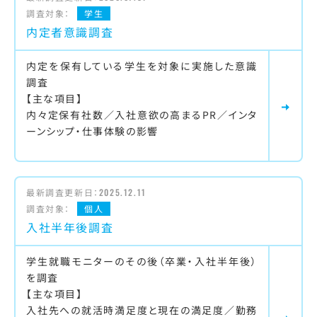
調査対象：
学生
内定者意識調査
内定を保有している学生を対象に実施した意識
調査
【主な項目】
内々定保有社数／入社意欲の高まるPR／インタ
ーンシップ・仕事体験の影響
最新調査更新日：
2025.12.11
調査対象：
個人
入社半年後調査
学生就職モニターのその後（卒業・入社半年後）
を調査
【主な項目】
入社先への就活時満足度と現在の満足度／勤務