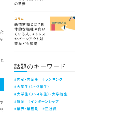
の意義
コラム
感情労働とは？具
体的な職種や向い
た
ている人、ストレス
な
やバーンアウト対
策なども解説
と
話題のキーワード
#内定・内定率
#ランキング
#大学生（1～2年生）
#大学生（3～4年生）・大学院生
#賃金
#インターンシップ
で
#業界・業種別
#正社員
25