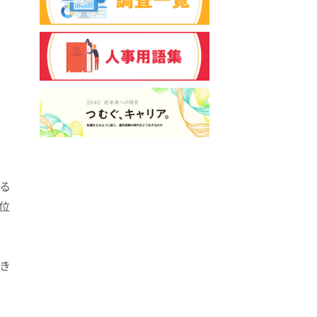
る
位
き