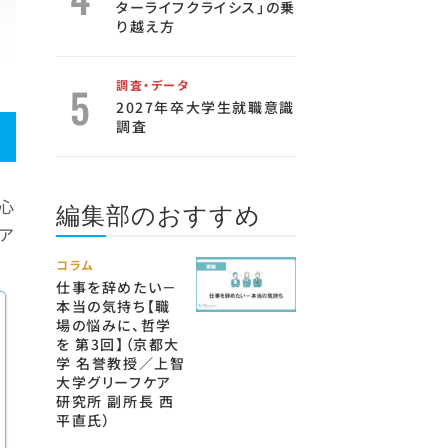
ターライフクライシス」の乗
り越え方
調査・データ
2027年卒大学生就職意識
調査
心
編集部のおすすめ
、ア
コラム
仕事を辞めたい－
本当の気持ち【職
場の悩みに、哲学
を 第3回】（京都大
学 名誉教授／上智
大学グリーフケア
研究所 副所長 西
平直氏）