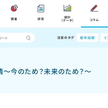
統計
調査
研究
コラム
（データ）
注目のタグ
新卒採用
イ
情～今のため？未来のため？～