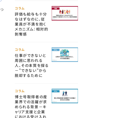
行っ
コラム
評価も給与も十分
なはずなのに、従
業員が不満を抱く
メカニズム：相対的
剝奪感
コラム
仕事ができないと
周囲に思われる
人、その本質を探る
－”できない”から
脱却するために
コラム
博士号取得者の産
業界での活躍が求
められる背景－キ
ャリア支援と企業
における受け入れ