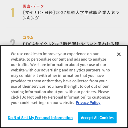
調査・データ
【マイナビ・日経】2027年卒大学生就職企業人気ラ
ンキング
コラム
PDCAサイクルとは？時代遅れや古いと思われる理
由、OODA（ウーダ）ループとの違いも
We use cookies to improve your experience on our
website, to personalize content and ads and to analyze
our traffic. We share information about your use of our
調査・データ
website with our advertising and analytics partners, who
2027年卒 内定者意識調査
may combine it with other information that you have
provided to them or that they have collected from your
use of their services. You have the right to opt out of our
sharing information about you with our partners. Please
コラム
click [Do Not Sell My Personal Information] to customize
30代前後に訪れる「クォーターライフクライシス」の
your cookie settings on our website.
Privacy Policy
乗り越え方
Do Not Sell My Personal Information
Accept All Cookies
調査
統計（データ）
コラム
研究
調査・データ