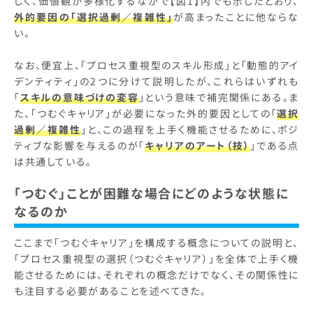
しく、価値観が多様化するなかで【図1】内でも示したとおり、
外的要因の「選択過剰／複雑性」
が高まったことに他ならな
い。
なお、便宜上、「プロセス重視型のスキル形成」と「動態的アイ
デンティティ」の2つに分けて説明したが、これらはいずれも
「
スキルの意味づけの変容
」という意味で補完関係にある。ま
た、「つむぐキャリア」が必要になった外的要因としての「
選択
過剰／複雑性
」と、この過程を上手く機能させるために、ポジ
ティブな影響を与えるのが「
キャリアのアート（技）
」である点
は共通している。
「つむぐ」ことが困難な場合にどのような状態に
なるのか
ここまで「つむぐキャリア」を構成する概念についての説明と、
「プロセス重視型の選択（つむぐキャリア）」を全体で上手く機
能させるためには、それぞれの概念だけでなく、その関係性に
も注目する必要があることを述べてきた。