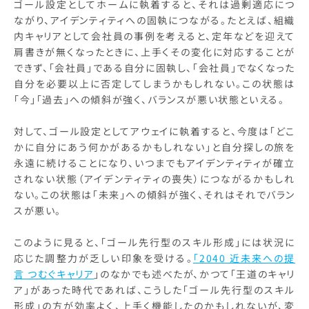
ゴール設定としてホームに執着すると、それは過剰適応につ
ながり、アイデンティティへの固執につながる。たとえば、組織
内キャリアとして会社員の事例を考えると、定年などを迎えて
肩書きが無くなったときに、上手くその変化に対応することが
できず、「会社員」である自分に固執し、「会社員」でなくなった
自分を必要以上に否定してしまうかもしれない。この状態は
「今」「過去」への傾斜が強く、バランスが悪い状態といえる。
対して、ゴール設定としてアウェイに執着すると、今度は「どこ
かに自分にあう何かがあるかもしれない」と自分探しの旅を
永遠に続けることになり、いつまでもアイデンティティが確立
されない状態（アイデンティティの喪失）につながるかもしれ
ない。この状態は「未来」への傾斜が強く、それはそれでバラン
スが悪い。
このように見ると、「ゴール先行型のスキル形成」には状況に
応じた調整力が乏しい印象を受ける。
「2040 近未来への提
言 つむぐキャリア
」のなかでも述べたが、かつて「王道のキャリ
ア」があった時代であれば、こうした「ゴール先行型のスキル
形成」の方が効率よく、上手く機能したのかもしれないが、変