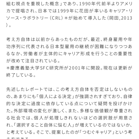
組む視点を重視した概念」であり、1990年代前半よりアメリ
カで提唱され、日本では1999年に花田が率いるキャリア・リ
ソース・ラボラトリー（CRL）＊が始めて導入した（岡田,2013
）。
考え方自体は以前からあったものだが、最近、終身雇用や年
功序列に代表される日本型雇用の継続が困難になりつつあ
るなか、労働者が主体的にキャリア形成を行うことの重要性
が改めて注目されている。
＊慶應義塾大学SFC研究所が2001年に開設。現在は更新が
終了している。
先述したレポートでは、この考え方自体を否定はしないもの
の、あまりにも「個人による決定」が強調されすぎており、自律
的な決定に過度に依存している点について疑問を投げかけ
た。外部環境の変化が激しく、また、多様な価値観が尊重され
る社会では、個人が処理しきれないほどの選択肢が用意さ
れ、「選択すること自体に悩む人」が増えているのではないか、
と考えている。そこで、提案したのが「つむぐキャリア」という考