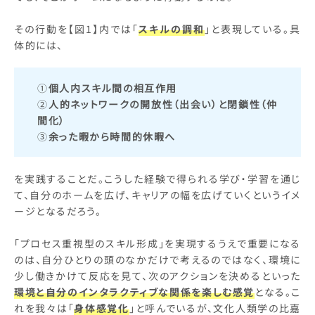
その行動を【図1】内では「
スキルの調和
」と表現している。具
体的には、
①
個人内スキル間の相互作用
②
人的ネットワークの開放性（出会い）と閉鎖性（仲
間化）
③
余った暇から時間的休暇へ
を実践することだ。こうした経験で得られる学び・学習を通じ
て、自分のホームを広げ、キャリアの幅を広げていくというイメ
ージとなるだろう。
「プロセス重視型のスキル形成」を実現するうえで重要になる
のは、自分ひとりの頭のなかだけで考えるのではなく、環境に
少し働きかけて反応を見て、次のアクションを決めるといった
環境と自分のインタラクティブな関係を楽しむ感覚
となる。こ
れを我々は「
身体感覚化
」と呼んでいるが、文化人類学の比嘉