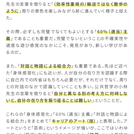
先生の言葉を借りると「
（効率性重視の）輸送ではなく散歩の
ように
」周りの景色を楽しみながら前に進んでいく様子と捉え
た。
その際、必ずしも完璧でなくてもよいとする「
60％（適当）主
義
」であることも重要だ。完璧でないということの不確実性や
適度な遊び感覚のなかにこそ、発見があり、新しい学びがあ
るのだ。
また、「
対話と物語による結合力
」も重要である。先ほど述べ
た「身体感覚化」にも近いが、人が自分の在り方を認識する際
に自己内での内省はもちろん必要だが、それだけでなく、周り
との対話のなかで認識していくことも多い。公共哲学の小林
先生の言葉を借りると「
自分と異なる別の考え方に対峙しな
いと、自分の在り方を振り返ることは難しい
」ということだ。
これらの「身体感覚化」「60％（適当）主義」「対話と物語によ
る結合力」をまとめて「
キャリアのアート（技）
」と表現した。ア
ートというと「芸術」というイメージが強いが、ここではいわゆ