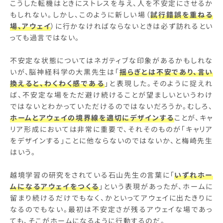
こうした転機はときにストレスを与え、人を不安定にさせるか
もしれない。しかし、このように新しい場（
試行錯誤を重ねる
場、アウェイ
）に行かなければならないときは必ず訪れるとい
っても過言ではない。
不安定な状態についてはネガティブな印象があるかもしれな
いが、脳神経科学の大黒先生は「
揺らぎとは不安であり、言い
換えると、わくわく感である
」と表現した。そのように捉えれ
ば、不安定な場をただ避け続けることが望ましいというわけ
ではないとわかっていただけるのではないだろうか。むしろ、
ホームとアウェイの境界線を適切にデザインする
ことが、キャ
リア形成においては非常に重要で、それそのものが「キャリア
をデザインする」ことに他ならないのではないか、と梅崎先生
はいう。
越境学習の研究をされている石山先生の言葉に「
いずれホー
ムになるアウェイをつくる
」という表現があったが、ホームに
留まり続けるだけでもなく、かといってアウェイに出たきりに
なるのでもない。最初は不安定さが残るアウェイな場であっ
ても、そこがホームになるように行動するのだ。