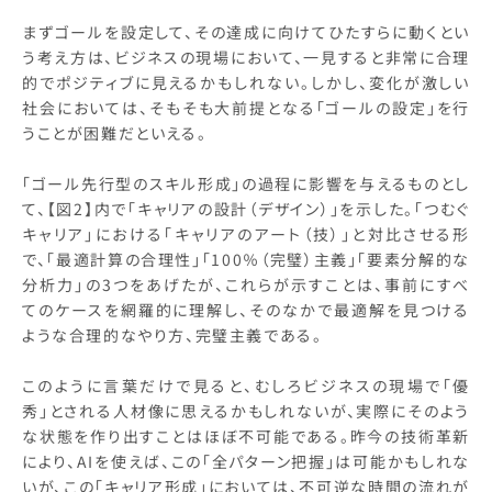
まずゴールを設定して、その達成に向けてひたすらに動くとい
う考え方は、ビジネスの現場において、一見すると非常に合理
的でポジティブに見えるかもしれない。しかし、変化が激しい
社会においては、そもそも大前提となる「ゴールの設定」を行
うことが困難だといえる。
「ゴール先行型のスキル形成」の過程に影響を与えるものとし
て、【図2】内で「キャリアの設計（デザイン）」を示した。「つむぐ
キャリア」における「キャリアのアート（技）」と対比させる形
で、「最適計算の合理性」「100％（完璧）主義」「要素分解的な
分析力」の3つをあげたが、これらが示すことは、事前にすべ
てのケースを網羅的に理解し、そのなかで最適解を見つける
ような合理的なやり方、完璧主義である。
このように言葉だけで見ると、むしろビジネスの現場で「優
秀」とされる人材像に思えるかもしれないが、実際にそのよう
な状態を作り出すことはほぼ不可能である。昨今の技術革新
により、AIを使えば、この「全パターン把握」は可能かもしれな
いが、この「キャリア形成」においては、不可逆な時間の流れが