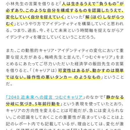
小林先生の言葉を借りると「
人は生きるうえで“負うもの”が
必ずあり、このような自分を構成するものを認識したうえで、
変化していく自分を捉えていく
」といった「
解（ほぐ）しながらつ
むぐ
」というやり方でアイデンティティを構築していくと思われ
る。つまり、過去、今、そして未来という時間軸を捉えながらア
イデンティティを確立していくということだろう。
また、この動態的キャリア・アイデンティティの変化において重
要な捉え方がある。梅崎先生と並んで、「つむぐキャリア」をま
とめるにあたってご尽力いただいた経済学の飯田先生の言葉
を借りると、「（キャリアは）
可変性はあるが、動かすのは簡単
ではない。操作性の悪いタンカー のようなもの
」ということ
だ。
「2040 近未来への提言 つむぐキャリア
」のなかで「
静かなる
分岐に気づき、5年前行動を
」という表現を使っていたとおり、
キャリアの方向性を変えることは可能だが、急には変えられな
い。この認識をしておくことの重要性が高まっていることは上
記のレポート内でも記載しているが、理由としては、変化が激