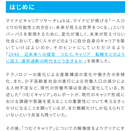
はじめに
マイナビキャリアリサーチLabは、マイナビが掲げる「一人ひ
とりの可能性と向き合い、未来が見える世界をつくる。」という
パーパスを実現するために、変化が激しく、未来が見えづらい
社会において、働く人々がどのように自分自身のキャリアを築
いていけばよいのか、そのヒントにしていただけるよう
「
2040 近未来への提言 つむぐ、キャリア 転機をどのよう
に捉え、選択過剰の時代をどう生きるか
」を発表した。
テクノロジーの進化による産業構造の変化や働き方の多様
化、また、少子高齢者社会の進行による労働人口の減少によ
る人材不足など、現代の労働市場は急速に変化している。先
述した「つむぐキャリア」のレポートが、現代のキャリア形成に
おける課題や意識を変えることの重要性について考えるきっ
かけになることを願っているが、まだ概観だけしか伝えられて
いないという反省も残っていた。
その後、「つむぐキャリア」についての解像度をよりクリアにす