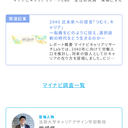
関連記事
2040 近未来への提言「つむぐ、キ
ャリア」
～転機をどのように捉え、選択過
剰の時代をどう生きるのか～
レポート概要 マイナビキャリアリサー
チLabでは、2040年に向けて労働人
口を推計し、将来の個人としてのキャ
リアの在り方を提唱しました。ビジネ
スキャリアでも、ライフキャリアでも、
我々は幾度となく岐路に…
マイナビ調査一覧
登場人物
法政大学キャリアデザイン学部教授
梅崎修