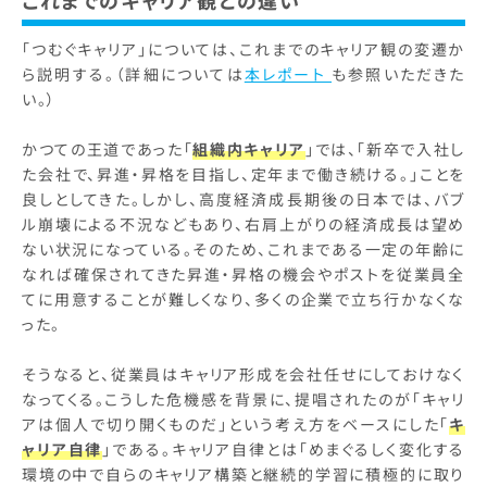
これまでのキャリア観との違い
「つむぐキャリア」については、これまでのキャリア観の変遷か
ら説明する。（詳細については
本レポート
も参照いただきた
い。）
かつての王道であった「
組織内キャリア
」では、「新卒で入社し
た会社で、昇進・昇格を目指し、定年まで働き続ける。」ことを
良しとしてきた。しかし、高度経済成長期後の日本では、バブ
ル崩壊による不況などもあり、右肩上がりの経済成長は望め
ない状況になっている。そのため、これまである一定の年齢に
なれば確保されてきた昇進・昇格の機会やポストを従業員全
てに用意することが難しくなり、多くの企業で立ち行かなくな
った。
そうなると、従業員はキャリア形成を会社任せにしておけなく
なってくる。こうした危機感を背景に、提唱されたのが「キャリ
アは個人で切り開くものだ」という考え方をベースにした「
キ
ャリア自律
」である。キャリア自律とは「めまぐるしく変化する
環境の中で自らのキャリア構築と継続的学習に積極的に取り