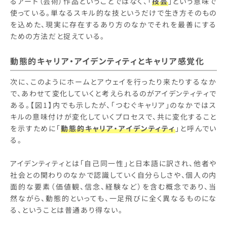
るアート（芸術）作品ということではなく、「
技芸
」という意味で
使っている。単なるスキル的な技というだけで生き方そのもの
を込めた、現実に存在するあり方のなかでそれを最善にする
ための方法だと捉えている。
動態的キャリア・アイデンティティとキャリア感覚化
次に、このようにホームとアウェイを行ったり来たりするなか
で、あわせて変化していくと考えられるのがアイデンティティで
ある。【図1】内でも示したが、「つむぐキャリア」のなかではス
キルの意味付けが変化していくプロセスで、共に変化すること
を示すために「
動態的キャリア・アイデンティティ
」と呼んでい
る。
アイデンティティとは「自己同一性」と日本語に訳され、他者や
社会との関わりのなかで認識していく自分らしさや、個人の内
面的な要素（価値観、信念、経験など）を含む概念であり、当
然ながら、動態的といっても、一足飛びに全く異なるものにな
る、ということは普通あり得ない。