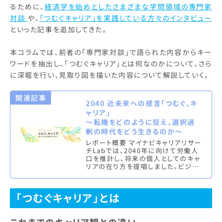
るために、
経済学を始めとしたさまざまな学問領域の専門家
対談
や、
「つむぐキャリア」を実践している方々のインタビュー
といった記事を追加してきた。
本コラムでは、前者の「専門家対談」で語られた内容からキー
ワードを抽出し、「つむぐキャリア」とは何なのかについて、さら
に深堀を行い、見取り図を描いた内容について解説していく。
関連記事
2040 近未来への提言「つむぐ、キ
ャリア」
～転機をどのように捉え、選択過
剰の時代をどう生きるのか～
レポート概要 マイナビキャリアリサー
チLabでは、2040年に向けて労働人
口を推計し、将来の個人としてのキャ
リアの在り方を提唱しました。ビジネ
スキャリアでも、ライフキャリアでも、
我々は幾度となく岐路に…
「つむぐキャリア」とは