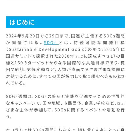
はじめに
2024年9月20日から29日まで、国連が主催するSDGs週間
が開催される。
SDGs
とは、持続可能な開発目標
（Sustainable Development Goals）の略で、2015年に
国連サミットで採択された2030年までに達成すべき17の目
標と169のターゲットからなる国際的な共通目標であり、貧
困や飢餓、気候変動など、人類が直面するさまざまな課題に
対処するために、すべての国が協力して取り組むべきものとさ
れている。
SDGs週間は、SDGsの普及と実践を促進するための世界的
なキャンペーンで、国や地域、市民団体、企業、学校など、さま
ざまな主体が参加して、SDGsに関するイベントや活動を行
う。
本コラムではSDGs週間にちなんで、特に働く人々にとって身