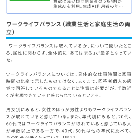
意欲は減少傾向副業者のうち4割が
生成AIを利用。生成AI利用者の年間
副収入は平均約120万円で、利用して
いない人の約2倍 株式会社マイ…
ワークライフバランス（職業生活と家庭生活の両
立）
「ワークライフバランスは取れているか」について聞いたとこ
ろ、属性に関わらず、全体的に「あてはまる」が最多となってい
た。
ワークライフバランスについては、具体的な仕事時間と家事
時間の比率で示したものではなく、あくまで、回答者個人の感
覚で回答しているものであることに注意は必要だが、半数近
くが実現できていると感じられているといえる。
男女別にみると、女性のほうが男性よりもワークライフバラン
スが取れていると感じている。また、年代別にみると、20代、
60代ではワークライフバランスが取れていると感じている人
が半数以上である一方で、40代、50代は他の年代に比べて、
その割合が低くなっている。【図1】