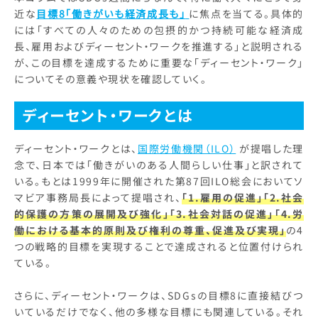
近な
目標8「働きがいも経済成長も」
に焦点を当てる。具体的
には「すべての人々のための包摂的かつ持続可能な経済成
長、雇用およびディーセント・ワークを推進する」と説明される
が、この目標を達成するために重要な「ディーセント・ワーク」
についてその意義や現状を確認していく。
ディーセント・ワークとは
ディーセント・ワークとは、
国際労働機関（ILO）
が提唱した理
念で、日本では「働きがいのある人間らしい仕事」と訳されて
いる。もとは1999年に開催された第87回ILO総会においてソ
マビア事務局長によって提唱され、
「1.雇用の促進」「2.社会
的保護の方策の展開及び強化」「3.社会対話の促進」「4.労
働における基本的原則及び権利の尊重、促進及び実現」
の4
つの戦略的目標を実現することで達成されると位置付けられ
ている。
さらに、ディーセント・ワークは、SDGsの目標8に直接結びつ
いているだけでなく、他の多様な目標にも関連している。それ