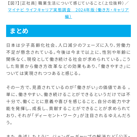
【図7】[正社員] 職業生活について感じていること（上位抜粋）／
マイナビ ライフキャリア実態調査 2024年版（働き方・キャリア
編）
まとめ
日本は少子高齢化社会、人口減少のフェーズに入り、労働力
不足が懸念されている。今後は今まで以上に、性別や年齢に
関係なく、現役として働き続ける社会が求められている。こう
した背景から働き方改革などの効果もあり、「働きやすさ」に
ついては実現されつつあると感じる。
その一方で、見直されているのが「働きがい」の価値である 。
単に、働きやすい、働き続けることができるというだけでは不
十分で、働くことに意義や喜びを感じること、自分の能力や才
能を発揮し、成長し、貢献することができることが求められて
おり、それが「ディーセント・ワーク」が注目されるゆえんだろ
う。
また、先述したように、ジェンダーギャップの解消など「公正・