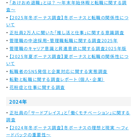
「あけおめ退職」とは？ ～年末年始休暇と転職に関する調
査～
【2025年冬ボーナス調査】冬ボーナスと転職の関係性につ
いて
正社員2万人に聞いた「推し活と仕事」に関する意識調査
管理職の中途採用・管理職転職に関する調査2025年
管理職のキャリア意識と昇進意欲に関する調査2025年版
【2025年夏ボーナス調査】夏ボーナスと転職の関係性につ
いて
転職者のSNS発信と企業対応に関する実態調査
転勤と転職に関する調査レポート（個人・企業）
花粉症と仕事に関する調査
2024年
正社員の「サードプレイス」と「働くモチベーション」に関する
調査
【2024年冬ボーナス調査】冬ボーナスの理想と現実 ～フィ
ードバックの重要性～