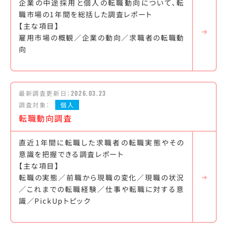
企業の中途採用と個人の転職動向について、転
職市場の1年間を総括した調査レポート
【主な項目】
雇用市場の概観／企業の動向／求職者の転職動
向
最新調査更新日：
2026.03.23
調査対象：
個人
転職動向調査
直近1年間に転職した求職者の転職実態やその
意識を把握できる調査レポート
【主な項目】
転職の実態／前職から現職の変化／現職の状況
／これまでの転職経験／仕事や転職に対する意
識／PickUpトピック