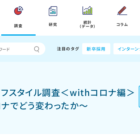
統計
研究
コラム
調査
（データ）
注目のタグ
新卒採用
インターン
イフスタイル調査＜withコロナ編＞
ロナでどう変わったか～