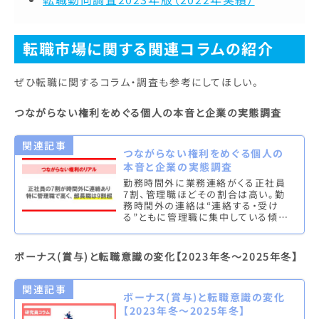
転職市場に関する関連コラムの紹介
ぜひ転職に関するコラム・調査も参考にしてほしい。
つながらない権利をめぐる個人の本音と企業の実態調査
関連記事
つながらない権利をめぐる個人の
本音と企業の実態調査
勤務時間外に業務連絡がくる正社員
7割、管理職ほどその割合は高い。勤
務時間外の連絡は“連絡する・受け
る”ともに管理職に集中している傾向
【詳しくはこちら】 正社員の6割以上
が勤務時間外の業務連絡について
は…
ボーナス(賞与)と転職意識の変化【2023年冬～2025年冬】
関連記事
ボーナス(賞与)と転職意識の変化
【2023年冬～2025年冬】