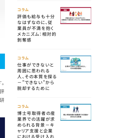
コラム
評価も給与も十分
なはずなのに、従
業員が不満を抱く
メカニズム：相対的
剝奪感
コラム
仕事ができないと
周囲に思われる
人、その本質を探る
。
－”できない”から
脱却するために
評
研
コラム
博士号取得者の産
業界での活躍が求
められる背景－キ
ャリア支援と企業
における受け入れ