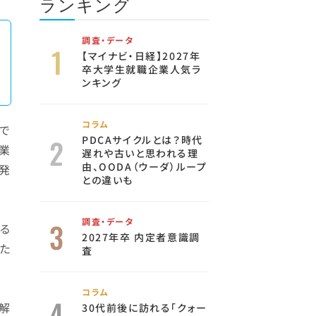
ランキング
調査・データ
【マイナビ・日経】2027年
卒大学生就職企業人気ラ
ンキング
コラム
で
PDCAサイクルとは？時代
業
遅れや古いと思われる理
由、OODA（ウーダ）ループ
発
との違いも
調査・データ
る
2027年卒 内定者意識調
た
査
コラム
解
30代前後に訪れる「クォー