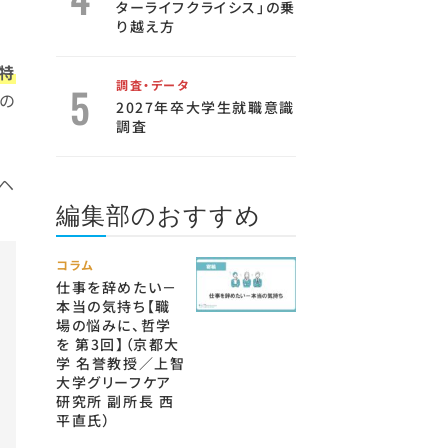
ターライフクライシス」の乗
り越え方
特
調査・データ
の
2027年卒大学生就職意識
調査
ヘ
編集部のおすすめ
コラム
仕事を辞めたい－
本当の気持ち【職
場の悩みに、哲学
を 第3回】（京都大
学 名誉教授／上智
大学グリーフケア
研究所 副所長 西
平直氏）