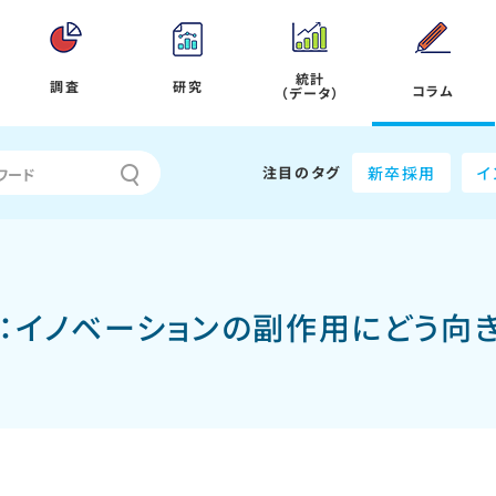
統計
調査
研究
コラム
（データ）
注目のタグ
新卒採用
イ
：イノベーションの副作用にどう向