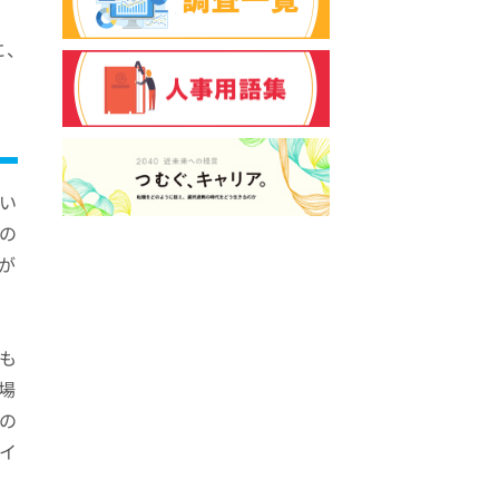
、
い
の
が
も
場
の
イ