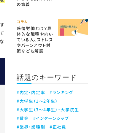
の意義
コラム
す
感情労働とは？具
て
体的な職種や向い
ている人、ストレス
な
やバーンアウト対
策なども解説
話題のキーワード
#内定・内定率
#ランキング
#大学生（1～2年生）
#大学生（3～4年生）・大学院生
#賃金
#インターンシップ
#業界・業種別
#正社員