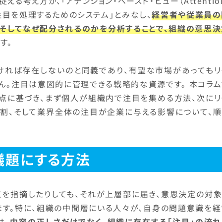
る考え方が、「アテンション・ベースド・ビュー（Attentio
を「注目を処理するためのシステム」とみなし、
経営者や従業員の
、そしてなぜ配分されるのかを分析することで、組織の意思決
す。
ければ存在しないのと同義であり、有望な市場があってもリ
ん。注目は意図的に管理できる戦略的な資源です。 本コラム
視点に基づき、まず個人が組織内で注目を集める方法、次にリ
割、そして業界全体の注目が企業に与える影響について、順
議題にする方法
点を指摘したりしても、それが上層部に届き、意思決定の対象
ます。特に、組織の中間層にいる人々が、自身の問題意識を経
は、
内容の正しさだけでなく、組織に存在する「注目」の流れ