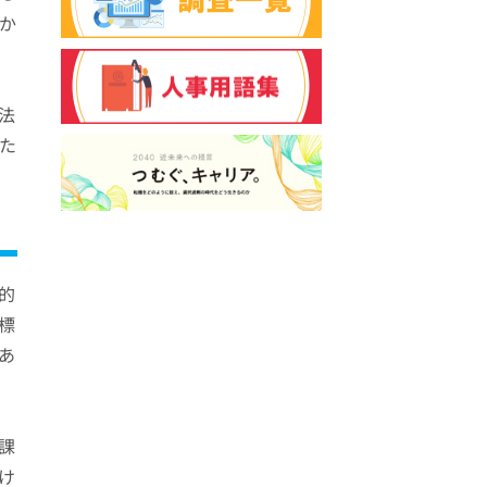
か
法
た
的
標
あ
課
け