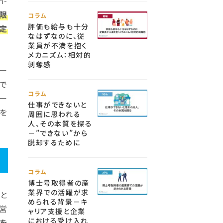
n-
限
コラム
評価も給与も十分
定
なはずなのに、従
業員が不満を抱く
メカニズム：相対的
剝奪感
ー
で
コラム
ー
仕事ができないと
を
周囲に思われる
人、その本質を探る
－”できない”から
脱却するために
コラム
博士号取得者の産
業界での活躍が求
と
められる背景－キ
営
ャリア支援と企業
における受け入れ
を