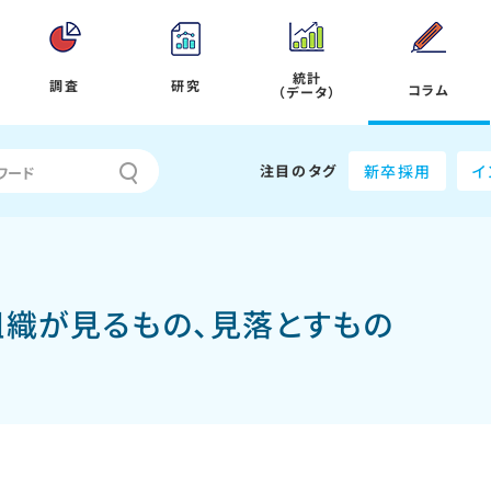
統計
調査
研究
コラム
（データ）
注目のタグ
新卒採用
イ
組織が見るもの、見落とすもの