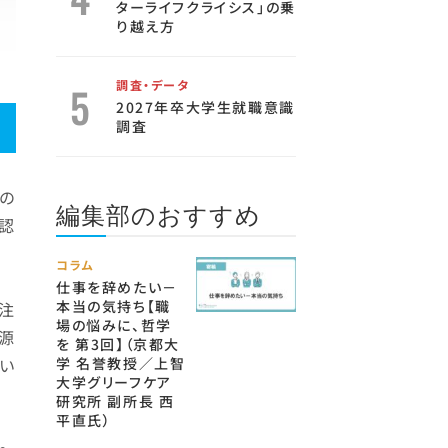
ターライフクライシス」の乗
り越え方
調査・データ
2027年卒大学生就職意識
調査
の
編集部のおすすめ
認
コラム
仕事を辞めたい－
本当の気持ち【職
注
場の悩みに、哲学
源
を 第3回】（京都大
い
学 名誉教授／上智
大学グリーフケア
研究所 副所長 西
平直氏）