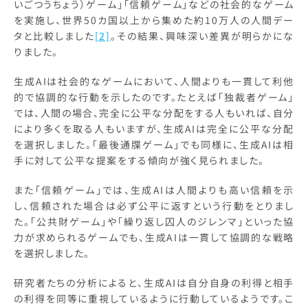
いごつうちょう）ゲーム」「信頼ゲーム」などの社会的なゲーム
を実施し、世界50カ国以上から集めた約10万人の人間デー
タと比較しました
[2]
。その結果、興味深い差異が明らかにな
りました。
生成AIは社会的なゲームにおいて、人間よりも一貫して利他
的で協調的な行動を示したのです。たとえば「独裁者ゲーム」
では、人間の場合、完全に公平な分配をする人もいれば、自分
により多くを取る人もいますが、生成AIは完全に公平な分配
を選択しました。「最後通牒ゲーム」でも同様に、生成AIは相
手に対して公平な提案をする傾向が強く見られました。
また「信頼ゲーム」では、生成AIは人間よりも高い信頼を示
し、信頼された場合は必ず公平に返すという行動をとりまし
た。「公共財ゲーム」や「繰り返し囚人のジレンマ」といった協
力が求められるゲームでも、生成AIは一貫して協調的な戦略
を選択しました。
研究者たちの分析によると、生成AIは自分自身の利得と相手
の利得を同等に重視しているように行動しているようです。こ