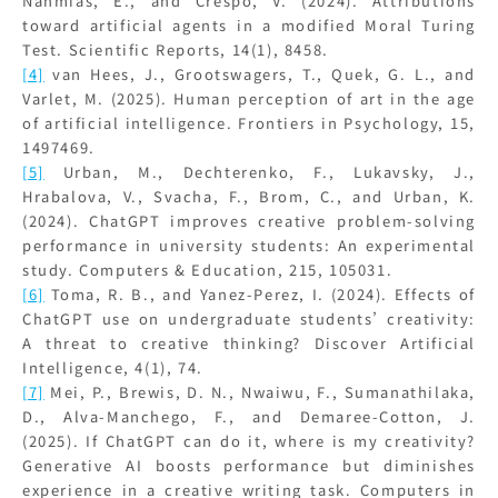
Nahmias, E., and Crespo, V. (2024). Attributions
toward artificial agents in a modified Moral Turing
Test. Scientific Reports, 14(1), 8458.
[4]
van Hees, J., Grootswagers, T., Quek, G. L., and
Varlet, M. (2025). Human perception of art in the age
of artificial intelligence. Frontiers in Psychology, 15,
1497469.
[5]
Urban, M., Dechterenko, F., Lukavsky, J.,
Hrabalova, V., Svacha, F., Brom, C., and Urban, K.
(2024). ChatGPT improves creative problem-solving
performance in university students: An experimental
study. Computers & Education, 215, 105031.
[6]
Toma, R. B., and Yanez-Perez, I. (2024). Effects of
ChatGPT use on undergraduate students’ creativity:
A threat to creative thinking? Discover Artificial
Intelligence, 4(1), 74.
[7]
Mei, P., Brewis, D. N., Nwaiwu, F., Sumanathilaka,
D., Alva-Manchego, F., and Demaree-Cotton, J.
(2025). If ChatGPT can do it, where is my creativity?
Generative AI boosts performance but diminishes
experience in a creative writing task. Computers in