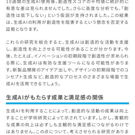
10週間の生成AI使用後、創造性スコアの平均値に統計的に
有意な差は見られませんでした。さらに高度な分析でも、「創
造性は低下しない」という仮説が支持されました。この結果
は、生成AIの利用が創造性を阻害するという懸念を否定する
証拠となります。
これらの研究を総合すると、生成AIは創造的な活動を支援
し、創造性を向上させる可能性があることが分かります。今
後、たとえば、イノベーションの初期段階で創造性が求められ
る際に、生成AIは有効な支援ツールになる可能性がありま
す。新製品開発のアイデア出しや、デザインの初期段階でのコ
ンセプト生成など、創造的なプロセスのさまざまな場面で生
成AIを活用できるでしょう。
生成AIがもたらす成果と満足感の関係
生成AIを利用することによって、創造的な活動の成果は向上
することが学術研究によって示されています。しかし、客観的
な成果の向上は必ずしも主観的な満足感につながるわけで
はありません。この点について、考えさせられる研究がありま