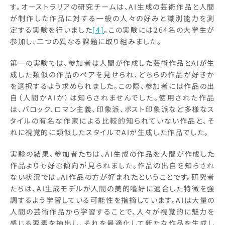
す。オーストラリアの研究チームは、AI生成の芸術作品と人間
が制作した作品に対する一般の人々の好みと識別能力を測
定する実験を行いました
[4]
。この実験には264名の大学生が
参加し、二つの異なる課題に取り組みました。
第一の実験では、参加者は人間が作成した芸術作品とAIが生
成した類似の作品のペアを見せられ、どちらの作品が好きか
を選択するよう求められました。この際、参加者には作品の出
自（人間かAIか）は知らされませんでした。使用された作品
は、バロック、ロマン主義、印象派、ポスト印象派など多様なス
タイルの有名な作家による比較的知られていない作品と、そ
れに視覚的に類似したスタイルでAIが生成した作品でした。
実験の結果、参加者たちは、AI生成の作品を人間が作成した
作品よりも好む傾向が見られました。作品の出自を知らされ
ない状況では、AI作品の方が好まれたということです。研究者
たちは、AI生成モデルが人間の美的嗜好に適合した特徴を強
調するよう学習している可能性を指摘しています。AIは大量の
人間の芸術作品から学習することで、人々が視覚的に魅力を
感じる要素を抽出し、それを最適化して新たな作品を生成し