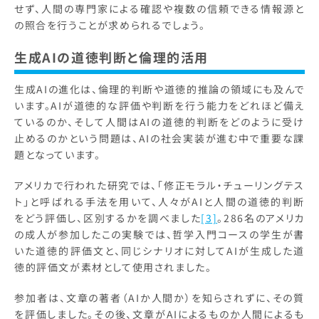
せず、人間の専門家による確認や複数の信頼できる情報源と
の照合を行うことが求められるでしょう。
生成AIの道徳判断と倫理的活用
生成AIの進化は、倫理的判断や道徳的推論の領域にも及んで
います。AIが道徳的な評価や判断を行う能力をどれほど備え
ているのか、そして人間はAIの道徳的判断をどのように受け
止めるのかという問題は、AIの社会実装が進む中で重要な課
題となっています。
アメリカで行われた研究では、「修正モラル・チューリングテス
ト」と呼ばれる手法を用いて、人々がAIと人間の道徳的判断
をどう評価し、区別するかを調べました
[3]
。286名のアメリカ
の成人が参加したこの実験では、哲学入門コースの学生が書
いた道徳的評価文と、同じシナリオに対してAIが生成した道
徳的評価文が素材として使用されました。
参加者は、文章の著者（AIか人間か）を知らされずに、その質
を評価しました。その後、文章がAIによるものか人間によるも