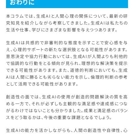
おわりに
本コラムでは、生成AIと人間心理の関係について、最新の研
究知見を紹介しながら考察してきました。生成AIは私たちの
生活や仕事、学びにさまざまな影響を与えつつあります。
生成AIは共感的で非審判的な態度を示すことで安心感を与
え、心理的サポートの新たな選択肢となる可能性があります。
意思決定や協力行動においては、生成AIが人間よりも利他的
で協調的な行動をとる傾向が見られ、理想的な解決策を提示
できる可能性があります。また、道徳的判断においても、生成
AIは人間に勝るとも劣らない能力を示し、倫理的判断の参考
として活用できる可能性があります。
創造性の面では、生成AIの使用が創造的問題解決の質を高
める一方で、それが必ずしも主観的な満足感や達成感につな
がるわけではないことも分かりました。成果と満足感のバラン
スをどう取るかは、今後の重要な課題となるでしょう。
生成AIの能力を活かしながらも、人間の創造性や自律性、心