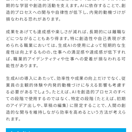
期的な学習や創造的活動を支えます。AIに依存することで、創
造的プロセスへの関与や自律性が低下し、内発的動機づけが
損なわれる恐れがあります。
成果をあげても達成感や楽しさが減れば、長期的には離職な
どにつながることもあり得ます。特に創造性や自己表現が求
められる職業においては、生成AIの使用によって短期的な生
産性は向上するものの、仕事への満足感や達成感が低下すれ
ば、職業的アイデンティティや仕事への愛着が損なわれる可
能性があります。
生成AIの導入にあたって、効率性や成果の向上だけでなく、従
業員の主観的体験や内発的動機づけに与える影響も考慮す
る必要があるでしょう。たとえば、AIを創造的プロセスのすべ
ての段階で使用するのではなく、特定の段階（たとえば、初期
のアイデア出しや、草稿の編集）に限定することで、人間の創
造的な関与を維持しながら効率を高めるという方法が考えら
れます。