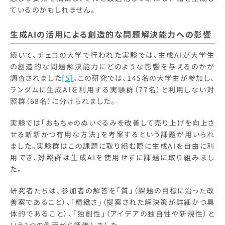
ているのかもしれません。
生成AIの活用による創造的な問題解決能力への影響
続いて、チェコの大学で行われた実験では、生成AIが大学生
の創造的な問題解決能力にどのような影響を与えるのかが
調査されました
[5]
。この研究では、145名の大学生が参加し、
ランダムに生成AIを利用する実験群（77名）と利用しない対
照群（68名）に分けられました。
実験では「おもちゃのぬいぐるみを改善して売り上げを向上さ
せる斬新かつ有用な方法」を考案するという課題が用いられ
ました。実験群はこの課題に取り組む際に生成AIを自由に利
用でき、対照群は生成AIを使用せずに課題に取り組みまし
た。
研究者たちは、参加者の解答を「質」（課題の目標に沿った改
善案であること）、「精緻さ」（提案された解決策が詳細かつ具
体的であること）、「独創性」（アイデアの独自性や新規性）と