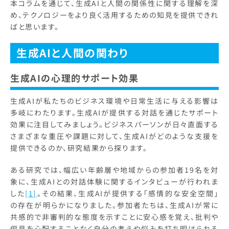
本コラムを通じて、生成AIと人間の関係性に関する理解を深
め、テクノロジーをより良く活用するための知見を提供できれ
ばと思います。
生成AIと人間の関わり
生成AIの心理的サポート効果
生成AIが私たちのビジネス環境や日常生活に与える影響は
多岐にわたります。生成AIが提供する対話を通じたサポート
効果に注目してみましょう。ビジネスパーソンが日々直面する
さまざまな重圧や課題に対して、生成AIがどのような支援を
提供できるのか、研究結果から探ります。
ある研究では、幅広い年齢層や地域からの参加者19名を対
象に、生成AIとの対話体験に関するインタビューが行われま
した
[1]
。その結果、生成AIが提供する「感情的な安全空間」
の存在が明らかになりました。参加者たちは、生成AIが常に
共感的で非審判的な態度を示すことに安心感を覚え、批判や
偏見を心配することなく自分の考えや悩みを打ち明けられる