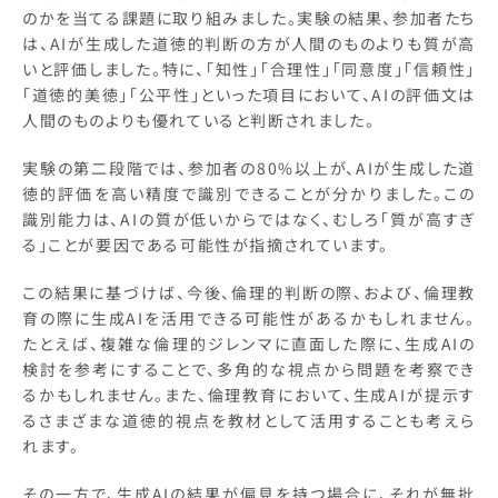
のかを当てる課題に取り組みました。実験の結果、参加者たち
は、AIが生成した道徳的判断の方が人間のものよりも質が高
いと評価しました。特に、「知性」「合理性」「同意度」「信頼性」
「道徳的美徳」「公平性」といった項目において、AIの評価文は
人間のものよりも優れていると判断されました。
実験の第二段階では、参加者の80%以上が、AIが生成した道
徳的評価を高い精度で識別できることが分かりました。この
識別能力は、AIの質が低いからではなく、むしろ「質が高すぎ
る」ことが要因である可能性が指摘されています。
この結果に基づけば、今後、倫理的判断の際、および、倫理教
育の際に生成AIを活用できる可能性があるかもしれません。
たとえば、複雑な倫理的ジレンマに直面した際に、生成AIの
検討を参考にすることで、多角的な視点から問題を考察でき
るかもしれません。また、倫理教育において、生成AIが提示す
るさまざまな道徳的視点を教材として活用することも考えら
れます。
その一方で、生成AIの結果が偏見を持つ場合に、それが無批