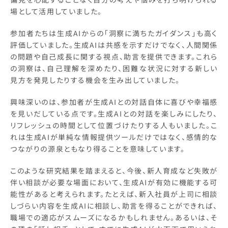
場として活用していました。
参加者たちは生成AIからの「洞察に満ちたガイダンス」も高く
評価していました。生成AIは共感を示すだけでなく、人間関係
の問題や自己成長に関する視点、助言を提供できます。これら
の洞察は、自己理解を深めたり、困難な状況に対する新しい
見方を発見したりする機会を生み出していました。
興味深いのは、参加者が生成AIとの対話自体に喜びや幸福感
を見いだしている点です。生成AIとの対話を楽しみにしたり、
リフレッシュの時間として位置づけたりする人もいました。こ
れは生成AIが単純な情報提供ツールだけではなく、感情的な
つながりの源泉ともなり得ることを意味しています。
このような研究結果を踏まえると、今後、新人育成など失敗が
伴い相談が必要な場面において、生成AIが有効に機能する可
能性があると考えられます。たとえば、新入社員が上司に相談
しづらい内容を生成AIに相談し、助言を得ることができれば、
職場での適応がスムーズになるかもしれません。あるいは、そ