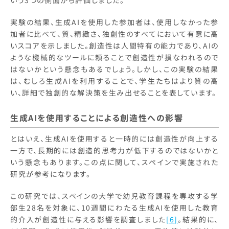
いう3つの側面から評価しました。
実験の結果、生成AIを使用した参加者は、使用しなかった参
加者に比べて、質、精緻さ、独創性のすべてにおいて有意に高
いスコアを示しました。創造性は人間特有の能力であり、AIの
ような機械的なツールに頼ることで創造性が損なわれるので
はないかという懸念もあるでしょう。しかし、この実験の結果
は、むしろ生成AIを利用することで、学生たちはより質の高
い、詳細で独創的な解決策を生み出せることを表しています。
生成AIを使用することによる創造性への影響
とはいえ、生成AIを使用すると一時的には創造性が向上する
一方で、長期的には創造的思考力が低下するのではないかと
いう懸念もあります。この点に関して、スペインで実施された
研究が参考になります。
この研究では、スペインの大学で幼児教育課程を専攻する学
部生28名を対象に、10週間にわたる生成AIを使用した教育
的介入が創造性に与える影響を調査しました
[6]
。結果的に、