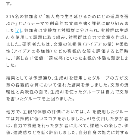
す。
315名の参加者が「無人島で生き延びるためにどの道具を選
ぶか」というテーマで創造的な文章を書く課題に取り組みま
した
[7]
。参加者は実験群と対照群に分けられ、実験群は生成
AIを使用して課題に取り組み、対照群は自力で文章を作成し
ました。研究者たちは、文章の流暢性（アイデアの量）や柔軟
性（アイデアの多様性）などの客観的な質を評価すると同時
に、「楽しさ」「価値」「達成感」といった主観的体験も測定しま
した。
結果としては予想通り、生成AIを使用したグループの方が文
章の客観的な質において優れた結果を示しました。文章の流
暢性と柔軟性の面で、生成AIを使ったグループは自力で文章
を書いたグループを上回りました。
他方で、主観的体験の評価においては、AIを使用したグルー
プは対照的に低いスコアを示しました。AIを使用した参加者
は、自力で課題を行った参加者に比べて、課題への楽しさ、価
値、達成感などを低く評価しました。自分自身の能力に対する