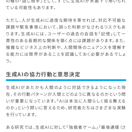
の種の「話し相手」として、すでに生成AIが水面下で用いられ
ている可能性もあります。
ただし、人が生成AIに過度な期待を寄せれば、対応不可能な
課題や緊急事態において、誤った判断がなされるリスクもあ
ります。生成AIには、ユーザーの過去の会話を「記憶」して一
貫性のある長期的な関係を築く点には課題があります。また、
複雑なビジネス上の判断や、人間関係のニュアンスを理解す
る能力には限界があることを認識しておく必要があるでしょ
う。
生成AIの協力行動と意思決定
生成AIがあたかも人間のように対話できるようになった現
在、その行動パターンが人間とどのように異なるのかという問
いが重要になっています。「AIは本当に人間らしく振る舞える
のか」という問いに答えるため、研究者たちはさまざまな実験
を行っています。
ある研究では、生成AIに対して「独裁者ゲーム」「最後通牒（さ