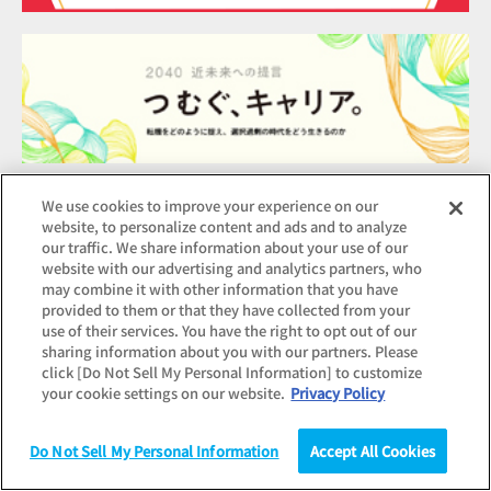
We use cookies to improve your experience on our
website, to personalize content and ads and to analyze
our traffic. We share information about your use of our
HOME
コラム
職場の心理的健康を考える
共感するアル
website with our advertising and analytics partners, who
may combine it with other information that you have
provided to them or that they have collected from your
用語集
use of their services. You have the right to opt out of our
sharing information about you with our partners. Please
click [Do Not Sell My Personal Information] to customize
よくあるご質問
your cookie settings on our website.
Privacy Policy
個人情報保護方針
Do Not Sell My Personal Information
Accept All Cookies
調査
統計（データ）
コラム
研究