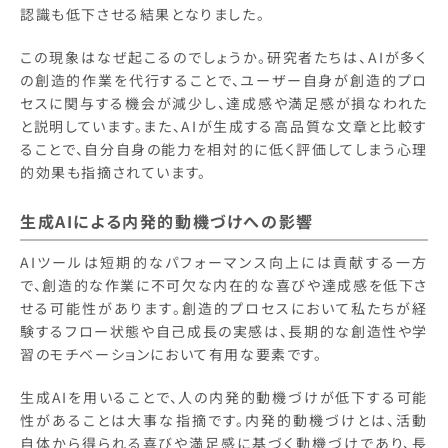
認識も低下させる結果となりました。
この現象はなぜ起こるのでしょうか。研究者たちは、AIが多く
の創造的作業を代行することで、ユーザー自身が創造的プロ
セスに関与する機会が減少し、達成感や満足感が損なわれた
と説明しています。また、AIが生成する高品質な文章と比較す
ることで、自分自身の能力を相対的に低く評価してしまう心理
的効果も指摘されています。
生成AIによる内発的動機づけへの影響
AIツールは短期的なパフォーマンス向上には貢献する一方
で、創造的な作業に不可欠な内在的な喜びや達成感を低下さ
せる可能性があります。創造的プロセスにおいて私たちが経
験するフロー状態や自己成長の実感は、長期的な創造性や学
習のモチベーションにおいて有用な要素です。
生成AIを用いることで、人の内発的動機づけが低下する可能
性があることは大事な指摘です。内発的動機づけとは、活動
自体から得られる喜びや満足感に基づく動機づけであり、長