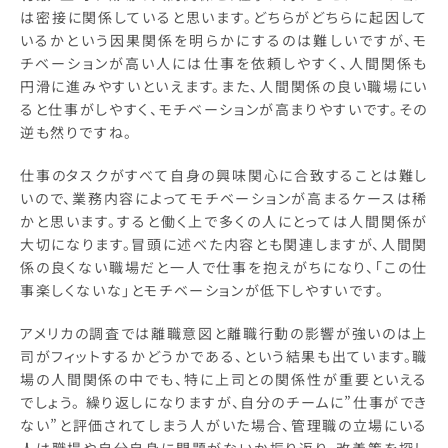
は密接に関係していると思います。どちらがどちらに起因して
いるかという因果関係を明らかにするのは難しいですが、モ
チベーションが高い人には仕事を依頼しやすく、人間関係も
円滑に進みやすいといえます。また、人間関係の良い職場にい
ると仕事がしやすく、モチベーションが高まりやすいです。その
逆も然りですね。
仕事のタスクがすべて自身の興味関心に合致することは難し
いので、業務内容によってモチベーションが高まるケースは稀
かと思います。すると働く上で多くの人にとっては人間関係が
大切になります。冒頭に述べた内容とも関連しますが、人間関
係の良くない職場だと一人で仕事を抱えがちになり、「この仕
事楽しくないな」とモチベーションが低下しやすいです。
アメリカの調査では離職意図と離職行動の影響が強いのは上
司がフィットするかどうかである、という結果も出ています。職
場の人間関係の中でも、特に上司との関係性が重要といえる
でしょう。 繰り返しになりますが、自分のチームに”仕事ができ
ない”と評価されてしまう人がいた場合、管理職の立場にいる
人は職場や自分自身に問題がないか振り返り、改善策を探し