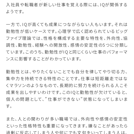
入社員や転職者が新しい仕事を覚える際には、IQが関係する
ようです。
一方で、IQが高くても成果につながらない人もいます。それは
勤勉性が低いケースです。心理学で広く認められているビッグ
ファイブ理論では、性格を構成する主要な特性を、外向性、協
調性、勤勉性、経験への開放性、感情の安定性の5つに分類し
ています。このうち、勤勉性がIQと同じくらい仕事のパフォーマ
ンスに影響することがわかっています。
勤勉性とは、やりたくないことでも自分を律してやり切る力、
集中力を持続できる特性のことです。仕事は短距離走ではな
くマラソンのようなもので、長期的に努力を続けられる人こそ
成果を出しやすいわけです。このIQと勤勉性が欠けていると、
個人の問題として、”仕事ができない”状態になってしまいま
す。
また、人との関わりが多い職場では、外向性や感情の安定性
といった性格特性も重要になってきます。嫌なことがあったら
過剰に反応してしまう人や何にでも文句をいってしまう人は、