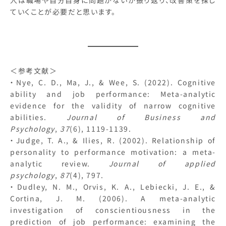
ていくことが必要だと思います。
＜参考文献＞
・Nye, C. D., Ma, J., & Wee, S. (2022). Cognitive
ability and job performance: Meta-analytic
evidence for the validity of narrow cognitive
abilities.
Journal of Business and
Psychology
,
37
(6), 1119-1139.
・Judge, T. A., & Ilies, R. (2002). Relationship of
personality to performance motivation: a meta-
analytic review.
Journal of applied
psychology
,
87
(4), 797.
・Dudley, N. M., Orvis, K. A., Lebiecki, J. E., &
Cortina, J. M. (2006). A meta-analytic
investigation of conscientiousness in the
prediction of job performance: examining the