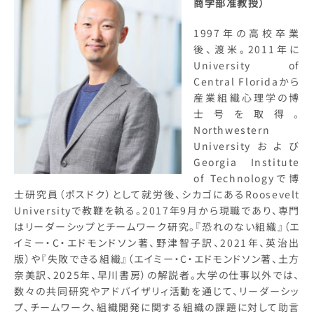
商学部准教授）
1997年の高校卒業
後、渡米。2011年に
University of
Central Floridaから
産業組織心理学の博
士号を取得。
Northwestern
Universityおよび
Georgia Institute
of Technologyで博
士研究員（ポスドク）として就労後、シカゴにあるRoosevelt
Universityで教鞭を執る。2017年9月から現職であり、専門
はリーダーシップとチームワーク研究。『恐れのない組織』（エ
イミー・C・エドモンドソン著、野津智子訳、2021年、英治出
版）や『失敗できる組織』（エイミー・C・エドモンドソン著、土方
奈美訳、2025年、早川書房）の解説者。大学の仕事以外では、
数々の共同研究やアドバイザリィ活動を通じて、リーダーシッ
プ、チームワーク、組織開発に関する組織の課題に対して助言