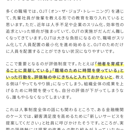
多くの職場では、OJT（オン・ザ・ジョブ・トレーニング）を通じ
て、先輩社員が後輩を教える形での教育を取り入れていると
思います。ただ、近年は人手不足や企業のスリム化、効率性の
追求といった傾向が強まっていて、OJTの実施がだんだん難し
くなってきています。OJTは大きな負担になるので、職場がスリ
ム化して人員配置の最小化を進め始めると、OJTのためだけ
に人員を配置することができない状況になりやすいです。
ここで重要となるのが評価制度です。たとえば
「他者を育成す
ることに貢献している」「職場のために時間を使っている」と
いった行動を、評価軸の中にきちんと入れておかないと
、教え
る側は「やってもやり損」になってしまう。組織全体の成果を上
げるために時間を使っても、自分の評価が下がってしまうな
ら、誰もやらなくなってしまいます。
これは人事制度全体の話にも関わるところで、ある金融機関
のケースでは、顧客満足度を高めるために「新しいサービスを
提案してください」と社員に呼びかけたそうです。ところが、実
際の評価軸には提案や改善への取り組みが入っていなかっ