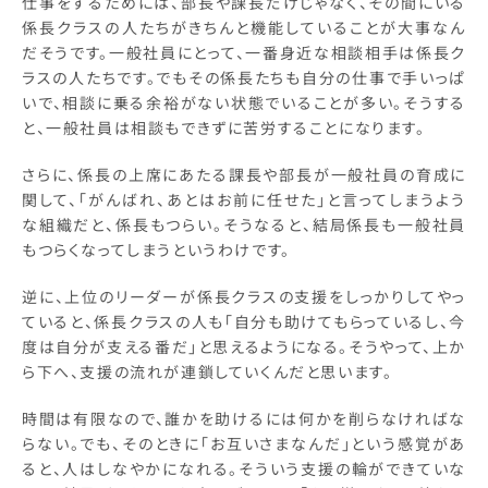
仕事をするためには、部長や課長だけじゃなく、その間にいる
係長クラスの人たちがきちんと機能していることが大事なん
だそうです。一般社員にとって、一番身近な相談相手は係長ク
ラスの人たちです。でもその係長たちも自分の仕事で手いっぱ
いで、相談に乗る余裕がない状態でいることが多い。そうする
と、一般社員は相談もできずに苦労することになります。
さらに、係長の上席にあたる課長や部長が一般社員の育成に
関して、「がんばれ、あとはお前に任せた」と言ってしまうよう
な組織だと、係長もつらい。そうなると、結局係長も一般社員
もつらくなってしまうというわけです。
逆に、上位のリーダーが係長クラスの支援をしっかりしてやっ
ていると、係長クラスの人も「自分も助けてもらっているし、今
度は自分が支える番だ」と思えるようになる。そうやって、上か
ら下へ、支援の流れが連鎖していくんだと思います。
時間は有限なので、誰かを助けるには何かを削らなければな
らない。でも、そのときに「お互いさまなんだ」という感覚があ
ると、人はしなやかになれる。そういう支援の輪ができていな