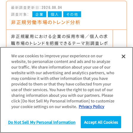
最新調査更新日：
2026.08.04
調査対象：
企業
個人
その他
非正規労働市場のトレンド分析
非正規雇用における企業の採用市場／個人の求
職市場のトレンドを把握できるテーマ別調査レポ
ート
We use cookies to improve your experience on our
【主な項目】
website, to personalize content and ads and to analyze
最低賃金に関する調査レポート／年収の壁に関
our traffic. We share information about your use of our
する調査レポートなど
website with our advertising and analytics partners, who
may combine it with other information that you have
provided to them or that they have collected from your
use of their services. You have the right to opt out of our
sharing information about you with our partners. Please
最新調査更新日：
2021.04.23
click [Do Not Sell My Personal Information] to customize
調査対象：
個人
your cookie settings on our website.
Privacy Policy
在日外国人のアルバイト実態調査
Do Not Sell My Personal Information
Accept All Cookies
日本でアルバイトをする在日外国人の就労実態
調査
統計（データ）
コラム
研究
や意識を把握できる調査レポート