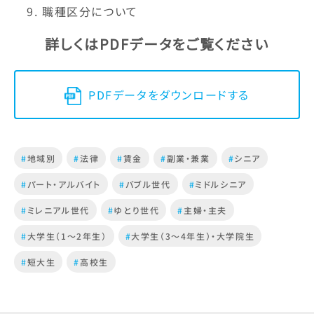
職種区分について
詳しくはPDFデータをご覧ください
PDFデータをダウンロードする
#
地域別
#
法律
#
賃金
#
副業・兼業
#
シニア
#
パート・アルバイト
#
バブル世代
#
ミドルシニア
#
ミレニアル世代
#
ゆとり世代
#
主婦・主夫
#
大学生（1～2年生）
#
大学生（3～4年生）・大学院生
#
短大生
#
高校生