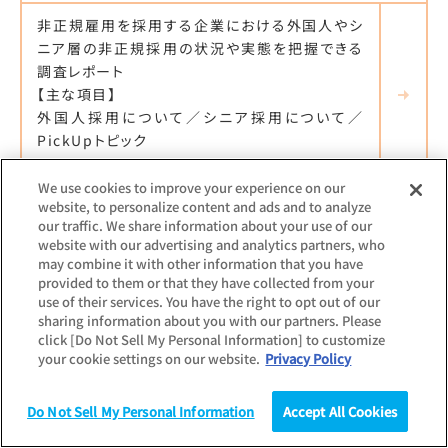
非正規雇用を採用する企業における外国人やシ
ニア層の非正規採用の状況や実態を把握できる
調査レポート
【主な項目】
外国人採用について／シニア採用について／
PickUpトピック
We use cookies to improve your experience on our
website, to personalize content and ads and to analyze
our traffic. We share information about your use of our
最新調査更新日：
2025.09.18
website with our advertising and analytics partners, who
調査対象：
個人
may combine it with other information that you have
派遣社員の意識・就労実態調査
provided to them or that they have collected from your
use of their services. You have the right to opt out of our
sharing information about you with our partners. Please
派遣社員の就労実態、就労意識など派遣市場動
click [Do Not Sell My Personal Information] to customize
向の実態を把握できる調査レポート
your cookie settings on our website.
Privacy Policy
【主な項目】
就労意識・実態／派遣元・派遣先選びの実態／
Do Not Sell My Personal Information
Accept All Cookies
定着のポイント／今後の就労意向／PickUpトピ
調査
統計（データ）
コラム
研究
ック