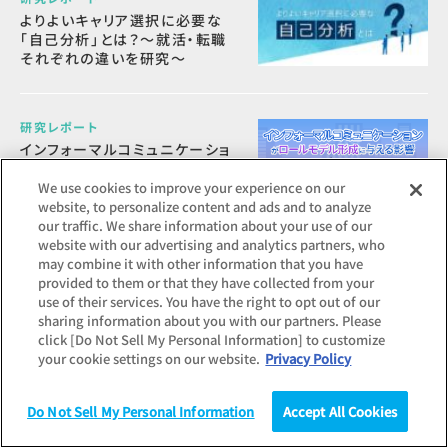
よりよいキャリア選択に必要な
「自己分析」とは？～就活・転職
それぞれの違いを研究～
研究レポート
インフォーマルコミュニケーショ
ンがロールモデル形成に与える
影響
We use cookies to improve your experience on our
website, to personalize content and ads and to analyze
our traffic. We share information about your use of our
website with our advertising and analytics partners, who
研究レポート
may combine it with other information that you have
2025年卒学生に卒業直前に聞
provided to them or that they have collected from your
いた意識・価値観・志向・活動と
use of their services. You have the right to opt out of our
就職先満足度への影響
sharing information about you with our partners. Please
click [Do Not Sell My Personal Information] to customize
your cookie settings on our website.
Privacy Policy
Do Not Sell My Personal Information
Accept All Cookies
調査
統計（データ）
コラム
話題のキーワード
研究