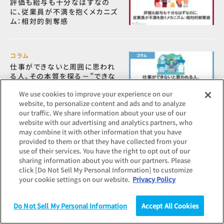
評価も給与も十分なはずなの
に、従業員が不満を抱くメカニズ
ム：相対的剝奪感
コラム
仕事ができないと周囲に思われ
る人、その本質を探る－”できな
い”から脱却するために
We use cookies to improve your experience on our
website, to personalize content and ads and to analyze
our traffic. We share information about your use of our
コラム
website with our advertising and analytics partners, who
博士号取得者の産業界での活躍
may combine it with other information that you have
が求められる背景－キャリア支
provided to them or that they have collected from your
援と企業における受け入れの意
use of their services. You have the right to opt out of our
義
sharing information about you with our partners. Please
click [Do Not Sell My Personal Information] to customize
your cookie settings on our website.
Privacy Policy
コラム
感情労働とは？具体的な職種や
Do Not Sell My Personal Information
Accept All Cookies
向いている人、ストレスやバーン
調査
統計（データ）
コラム
研究