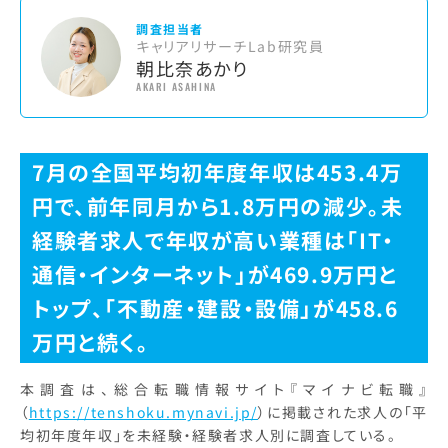
調査担当者
キャリアリサーチLab研究員
朝比奈あかり
AKARI ASAHINA
7月の全国平均初年度年収は453.4万
円で、前年同月から1.8万円の減少。未
経験者求人で年収が高い業種は「IT・
通信・インターネット」が469.9万円と
トップ、「不動産・建設・設備」が458.6
万円と続く。
本調査は、総合転職情報サイト『マイナビ転職』
（
https://tenshoku.mynavi.jp/
）に掲載された求人の「平
均初年度年収」を未経験・経験者求人別に調査している。