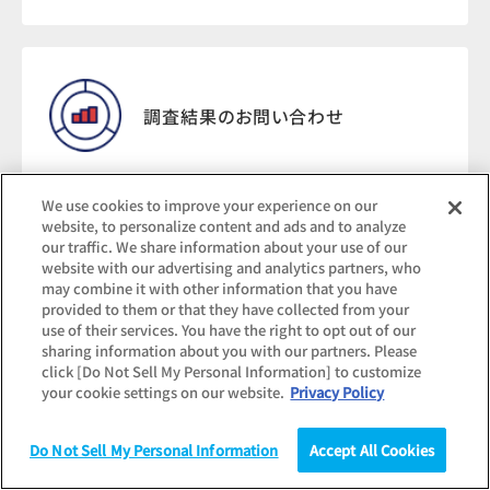
調査結果のお問い合わせ
We use cookies to improve your experience on our
website, to personalize content and ads and to analyze
our traffic. We share information about your use of our
記事転載・報道関連の
website with our advertising and analytics partners, who
お問い合わせ
may combine it with other information that you have
provided to them or that they have collected from your
use of their services. You have the right to opt out of our
sharing information about you with our partners. Please
click [Do Not Sell My Personal Information] to customize
your cookie settings on our website.
Privacy Policy
Do Not Sell My Personal Information
Accept All Cookies
調査
統計（データ）
コラム
研究