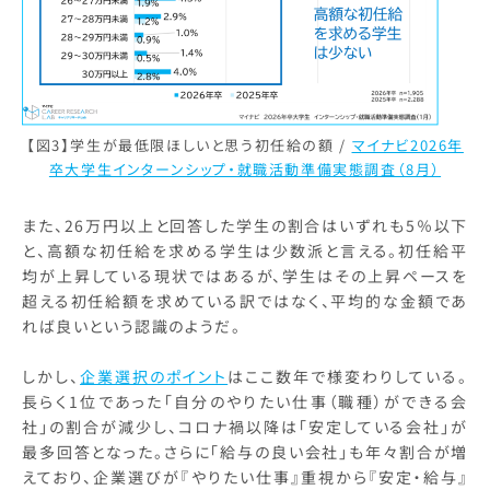
【図3】学生が最低限ほしいと思う初任給の額 /
マイナビ2026年
卒大学生インターンシップ・就職活動準備実態調査（8月）
また、26万円以上と回答した学生の割合はいずれも5％以下
と、高額な初任給を求める学生は少数派と言える。初任給平
均が上昇している現状ではあるが、学生はその上昇ペースを
超える初任給額を求めている訳ではなく、平均的な金額であ
れば良いという認識のようだ。
しかし、
企業選択のポイント
はここ数年で様変わりしている。
長らく1位であった「自分のやりたい仕事（職種）ができる会
社」の割合が減少し、コロナ禍以降は「安定している会社」が
最多回答となった。さらに「給与の良い会社」も年々割合が増
えており、企業選びが『やりたい仕事』重視から『安定・給与』