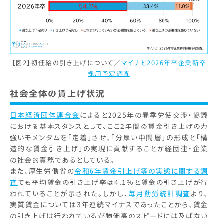
【図2】初任給の引き上げについて／
マイナビ2026年卒企業新卒
採用予定調査
社会全体の賃上げ状況
日本経済団体連合会
によると2025年の春季労使交渉・協議
における基本スタンスとして、ここ2年間の賃金引き上げの力
強いモメンタムを「定着」させ、「分厚い中間層」の形成と「構
造的な賃金引き上げ」の実現に貢献することが経団連・企業
の社会的責務であるとしている。
また、厚生労働省の
令和6年賃金引上げ等の実態に関する調
査
でも平均賃金の引き上げ率は4.1％と賃金の引き上げが行
われていることが示された。しかし、
毎月勤労統計調査
より、
実質賃金については3年連続マイナスであったことから、賃金
の引き上げは行われているが物価高のスピードには及ばない