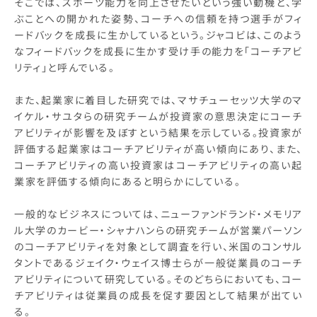
そこでは、スポーツ能力を向上させたいという強い動機と、学
ぶことへの開かれた姿勢、コーチへの信頼を持つ選手がフィ
ードバックを成長に生かしているという。ジャコビは、このよう
なフィードバックを成長に生かす受け手の能力を「コーチアビ
リティ」と呼んでいる。
また、起業家に着目した研究では、マサチューセッツ大学のマ
イケル・サユタらの研究チームが投資家の意思決定にコーチ
アビリティが影響を及ぼすという結果を示している。投資家が
評価する起業家はコーチアビリティが高い傾向にあり、また、
コーチアビリティの高い投資家はコーチアビリティの高い起
業家を評価する傾向にあると明らかにしている。
一般的なビジネスについては、ニューファンドランド・メモリア
ル大学のカービー・シャナハンらの研究チームが営業パーソン
のコーチアビリティを対象として調査を行い、米国のコンサル
タントであるジェイク・ウェイス博士らが一般従業員のコーチ
アビリティについて研究している。そのどちらにおいても、コー
チアビリティは従業員の成長を促す要因として結果が出てい
る。