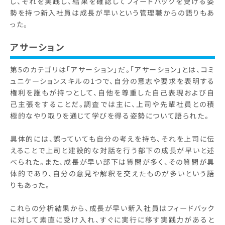
し、それを実践し、結果を確認してフィードバックを受ける姿
勢を持つ新入社員は成長が早いという管理職からの語りもあ
った。
アサーション
第5のカテゴリは「アサーション」だ。「アサーション」とは、コミ
ュニケーションスキルの1つで、自分の意志や要求を表明する
権利を誰もが持つとして、自他を尊重した自己表現および自
己主張をすることだ。調査では主に、上司や先輩社員との積
極的なやり取りを通じて学びを得る姿勢について語られた。
具体的には、誤っていても自分の考えを持ち、それを上司に伝
えることで上司と建設的な対話を行う部下の成長が早いと述
べられた。また、成長が早い部下は質問が多く、その質問が具
体的であり、自分の意見や解釈を交えたものが多いという語
りもあった。
これらの分析結果から、成長が早い新入社員はフィードバック
に対して素直に受け入れ、すぐに実行に移す実践力があると