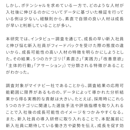
しかし、ポテンシャルを求めている一方で、どのような人材が
入社後に伸びるのかについてデータに基づいた検証を行って
いる例は少ない。経験則から、素直で自頭の良い人材は成長
が早いと判断していることが多い。
本研究では、インタビュー調査を通じて、成長の早い新入社員
と伸び悩む新入社員がフィードバックを受けた際の態度の違
いから、成長可能性の高い人材の特徴を明らかにしようとし
た。その結果、5つのカテゴリ（「素直さ」「実践力」「改善意欲」
「主体的行動」「アサーション」）で分類される特徴があること
がわかった。
調査対象がマイナビ一社であることから、調査結果の応用可
能範囲に限界があるものの、データによって導かれた分析結
果から得る実務的な貢献は大きい。たとえば、採用時にこれら
5つのカテゴリに関連した選抜手法や評価指標を取り入れる
ことで入社後の成長可能性のイメージをつかみやすくなる。
また、新入社員の導入研修に取り入れることで、本配属前に
新入社員に期待している働き方や姿勢を伝え、成長を促す効