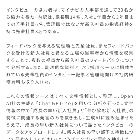
インタビューの協力者は、マイナビの人事部を通して23名か
ら協力を得た。内訳は、課長職14名、入社1年目から3年目ま
での若手社員6名、管理職ではないが新入社員の指導経験を
持つ先輩社員3名である。
フィードバックを与える管理職と先輩社員、またフィードバッ
クを受ける新入社員と異なる立場の当事者から情報を収集
することで、複数の視点から新入社員のフィードバックについ
て分析する。また、副次的な資料として、採用ページに掲載さ
れている先輩社員のインタビュー記事と管理職向けの社内研
修資料も取り入れた。
これらの情報ソースはすべて文字情報として整理し、Open
AI社の生成AI「Chat GPT- 4o」を用いて分析を行った。文字
情報の中で「成長の早い新入社員」と「伸び悩む新入社員」の
特徴に関連する発言のみを抜き出し、生成AIに読み込ませた
うえで、「成長の早い新入社員について語ったインタビューの
データをアップロードします。新入社員の早い部下の特徴につ
いて要約をしてください」というプロンプトで要約を抽出した。