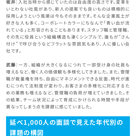
坂井
：入社当時から感じていたのは自由度の高さです。変革を
いとわない社風があり、新人の提案でも良いものは積極的に
採用しようという風潮は今もそのままです。そんな企業風土が
好きな人も多く、コーポレートカラーにちなんで「青い血が流
れている」と形容されることもあります。スタッフ職と管理職、
その先に役員という組織構造も凄くシンプルで、誰もが“さん
付け”で呼び合うなどフラットな雰囲気もあり、人に優しい会
社です。
武藤
：一方、組織が大きくなるにつれて一部受け身の社員も
増えるなど、働く人の価値観も多様化してきました。また、管理
職が裁量権を持ち、自由にマネジメントできる反面、時代が進
むにつれて法制度が変わり、お客さまの多様化に対応するた
めの業務も増えるなど、管理職の負荷が増えていきました。そ
の結果、チーム状況によって育成にかけられる時間や手段が
異なってしまう点を課題に感じていました。
延べ1,000人の面談で見えた年代別の
課題の構図