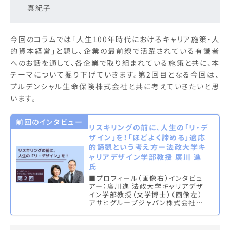
真紀子
今回のコラムでは「人生100年時代におけるキャリア施策・人
的資本経営」と題し、企業の最前線で活躍されている有識者
へのお話を通して、各企業で取り組まれている施策と共に、本
テーマについて掘り下げていきます。第2回目となる今回は、
プルデンシャル生命保険株式会社と共に考えていきたいと思
います。
前回のインタビュー
リスキリングの前に、人生の「リ・デ
ザイン」を！「ほどよく諦める」適応
的諦観という考え方ー法政大学キ
ャリアデザイン学部教授 廣川 進
氏
■プロフィール（画像右）インタビュ
アー：廣川進 法政大学キャリアデザ
イン学部教授（文学博士）（画像左）
アサヒグループジャパン株式会社
People & Culture 本部 キャリアオ
ーナーシ…