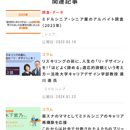
関連記事
調査・データ
ミドルシニア・シニア層のアルバイト調査
（2023年）
シニア
公開日：
2023.05.18
コラム
リスキリングの前に、人生の「リ・デザイン」
を！「ほどよく諦める」適応的諦観という考え
方ー法政大学キャリアデザイン学部教授 廣
川 進 氏
ミドルシニア
公開日：
2024.01.22
コラム
昼スナのママとしてミドルシニアのキャリア
再構築を応援
これからは社会で分断された人たちのブリッ