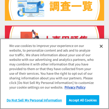
We use cookies to improve your experience on our
website, to personalize content and ads and to analyze
our traffic. We share information about your use of our
website with our advertising and analytics partners, who
may combine it with other information that you have
provided to them or that they have collected from your
use of their services. You have the right to opt out of our
sharing information about you with our partners. Please
click [Do Not Sell My Personal Information] to customize
your cookie settings on our website.
Privacy Policy
Do Not Sell My Personal Information
Accept All Cookies
調査
統計（データ）
コラム
研究
HOME
コラム
ミドルシニアがいかに自分を取り戻すか
リ