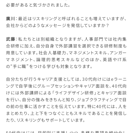
必要があると気づかされました。
廣川
：最近はリスキリングと呼ばれることも増えていますが、
会社からどのようなメッセージを発信していますか？
武藤
：私たちとは別組織となりますが、人事部門では社内集
合研修に加え、自分自身で外部講習を選択できる研修制度も
用意しています。社会人基礎力、マネジメントスキル、アンガー
マネジメント、論理的思考スキルなどのほか、英語やIT系
の“手に職”をつける学びも対象となります。
自分たちが行うキャリア支援としては、30代向けにはeラーニ
ングで自学後にグループセッションやキャリア面談を、40代向
けには外部講師による「ライフデザイン研修」とキャリア面談
を行い、自分の強みをきちんと知り、ジョブクラフティングで目
の前の仕事に活かすことを伝えています。特に40代には、人を
まとめたり、上と下をつなぐこともスキルであることを発信し
たり、リスキリングもサポートしています。
50代向けには、目的別に支援しつつ、多様な要望を細分化し