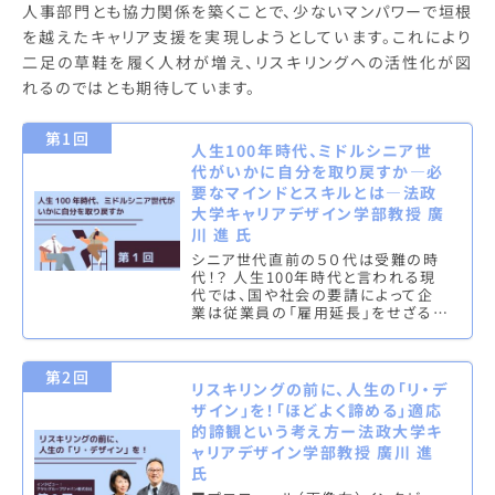
人事部門とも協力関係を築くことで、少ないマンパワーで垣根
を越えたキャリア支援を実現しようとしています。これにより
二足の草鞋を履く人材が増え、リスキリングへの活性化が図
れるのではとも期待しています。
第1回
人生100年時代、ミドルシニア世
代がいかに自分を取り戻すか—必
要なマインドとスキルとは—法政
大学キャリアデザイン学部教授 廣
川 進 氏
シニア世代直前の５０代は受難の時
代！？ 人生100年時代と言われる現
代では、国や社会の要請によって企
業は従業員の「雇用延長」をせざるを
得ない状況となっている。とくに、高
齢者雇用の観点からも、企業は業
績…
第2回
リスキリングの前に、人生の「リ・デ
ザイン」を！「ほどよく諦める」適応
的諦観という考え方ー法政大学キ
ャリアデザイン学部教授 廣川 進
氏