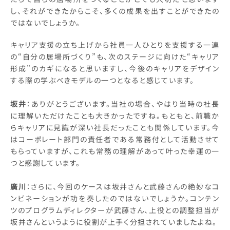
し、それができたからこそ、多くの成果を出すことができたの
ではないでしょうか。
キャリア支援の立ち上げから社員一人ひとりを支援する一連
の“自分の居場所づくり”も、次のステージに向けた“キャリア
形成”のカギになると思いますし、今後のキャリアをデザイン
する際の学ぶべきモデルの一つとなると感じています。
坂井
：ありがとうございます。当社の場合、やはり当時の社長
に理解いただけたことも大きかったですね。もともと、前職か
らキャリアに見識が深い社長だったことも関係しています。今
はコーポレート部門の責任者である常務付として活動させて
もらっていますが、これも常務の理解があって叶った幸運の一
つと感謝しています。
廣川
：さらに、今回のケースは坂井さんと武藤さんの絶妙なコ
ンビネーションが功を奏したのではないでしょうか。コンテン
ツのプログラムディレクターが武藤さん、上役との調整担当が
坂井さんというように役割が上手く分担されていましたよね。