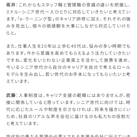
坂井
：これからもスタッフ職と管理職の意識の違いを把握し、
ミドル・シニア世代一人ひとりに対応していきたいと考えてい
ます。「e-ラーニング型」のキャリア研修に加え、それぞれの強
みを見出し、個々の価値観を大事にしながら対応していけた
らと。
また、仕事人生を20年以上歩む40代は、悩みの多い時期でも
あります。今から意識を高めてもらえるよう注力していきたい
ですね。変化をいとわない企業風土を活かして施策を進め、
今いるシニア世代から自分のキャリアを自分で考えるロール
モデルを生み出し、若い世代のお手本になってもらいたいと考
えています。
武藤
：人事制度は、キャリア支援の範疇にはありませんが、密
接に関係していると思っています。シニア世代に向けては、時
代に応じたルールや制度を示さなければ、将来を描きにくい
ため、社員のリアルな声を会社に届けるのも私たちの役割だ
と考えています。
世代別の異なる意識や必要とされる支援を会社に伝えていき