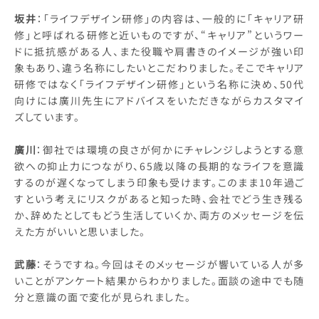
坂井
：「ライフデザイン研修」の内容は、一般的に「キャリア研
修」と呼ばれる研修と近いものですが、“キャリア”というワー
ドに抵抗感がある人、また役職や肩書きのイメージが強い印
象もあり、違う名称にしたいとこだわりました。そこでキャリア
研修ではなく「ライフデザイン研修」という名称に決め、50代
向けには廣川先生にアドバイスをいただきながらカスタマイ
ズしています。
廣川
：御社では環境の良さが何かにチャレンジしようとする意
欲への抑止力につながり、65歳以降の長期的なライフを意識
するのが遅くなってしまう印象も受けます。このまま10年過ご
すという考えにリスクがあると知った時、会社でどう生き残る
か、辞めたとしてもどう生活していくか、両方のメッセージを伝
えた方がいいと思いました。
武藤
：そうですね。今回はそのメッセージが響いている人が多
いことがアンケート結果からわかりました。面談の途中でも随
分と意識の面で変化が見られました。