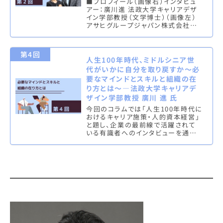
■プロフィール（画像右）インタビュ
アー：廣川進 法政大学キャリアデザ
イン学部教授（文学博士）（画像左）
アサヒグループジャパン株式会社
People & Culture 本部 キャリアオ
ーナーシ…
第4回
人生100年時代、ミドルシニア世
代がいかに自分を取り戻すか～必
要なマインドとスキルと組織の在
り方とは～—法政大学キャリアデ
ザイン学部教授 廣川 進 氏
今回のコラムでは「人生100年時代に
おけるキャリア施策・人的資本経営」
と題し、企業の最前線で活躍されて
いる有識者へのインタビューを通し、
各企業の取り組みや課題についてふ
れてきました。今回は、各企業の実…