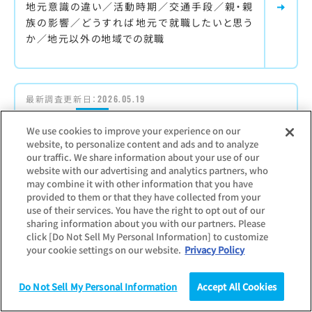
地元意識の違い／活動時期／交通手段／親・親
族の影響／どうすれば地元で就職したいと思う
か／地元以外の地域での就職
最新調査更新日：
2026.05.19
調査対象：
学生
We use cookies to improve your experience on our
大学生業界イメージ調査
website, to personalize content and ads and to analyze
our traffic. We share information about your use of our
大学生に業界イメージを聞いた調査
website with our advertising and analytics partners, who
【主な項目】
may combine it with other information that you have
provided to them or that they have collected from your
インターンシップに参加したことのある業界／就
use of their services. You have the right to opt out of our
職先として検討したことのある業界／志望業界
sharing information about you with our partners. Please
の変化／各業界のプラスイメージ・マイナスイメ
click [Do Not Sell My Personal Information] to customize
ージ
your cookie settings on our website.
Privacy Policy
Do Not Sell My Personal Information
Accept All Cookies
調査
統計（データ）
コラム
研究
最新調査更新日：
2026.02.13