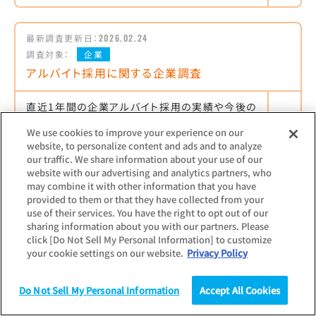
最新調査更新日：
2026.02.24
調査対象：
企業
アルバイト採用に関する企業調査
直近1年間の企業アルバイト採用の実績や今後の
採用見通しなどを把握できる調査レポート
We use cookies to improve your experience on our
【主な項目】
website, to personalize content and ads and to analyze
過不足感／採用ターゲット／活動実績／今後の
our traffic. We share information about your use of our
見通し／PickUpトピック
website with our advertising and analytics partners, who
may combine it with other information that you have
provided to them or that they have collected from your
use of their services. You have the right to opt out of our
sharing information about you with our partners. Please
最新調査更新日：
2026.07.23
click [Do Not Sell My Personal Information] to customize
調査対象：
企業
your cookie settings on our website.
Privacy Policy
非正規雇用の給与・待遇に関する企業調査
Do Not Sell My Personal Information
Accept All Cookies
非正規雇用を採用する企業の非正規社員に対す
調査
統計（データ）
コラム
研究