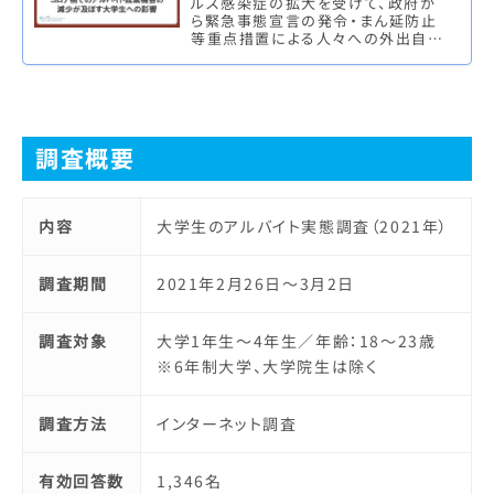
ルス感染症の拡大を受けて、政府か
ら緊急事態宣言の発令・まん延防止
等重点措置による人々への外出自粛
要請や企業への休業・営業時間の短
縮要請が行われ、生活スタイルや働
き…
調査概要
内容
大学生のアルバイト実態調査（2021年）
調査期間
2021年2月26日～3月2日
調査対象
大学1年生～4年生／年齢：18～23歳
※6年制大学、大学院生は除く
調査方法
インターネット調査
有効回答数
1,346名