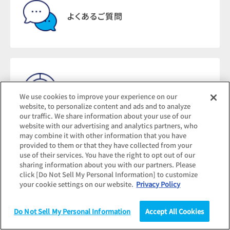
よくあるご質問
調査結果のお問い合わせ
We use cookies to improve your experience on our
website, to personalize content and ads and to analyze
our traffic. We share information about your use of our
website with our advertising and analytics partners, who
may combine it with other information that you have
provided to them or that they have collected from your
use of their services. You have the right to opt out of our
記事転載・報道関連の
sharing information about you with our partners. Please
お問い合わせ
click [Do Not Sell My Personal Information] to customize
your cookie settings on our website.
Privacy Policy
Do Not Sell My Personal Information
Accept All Cookies
調査
統計（データ）
コラム
研究