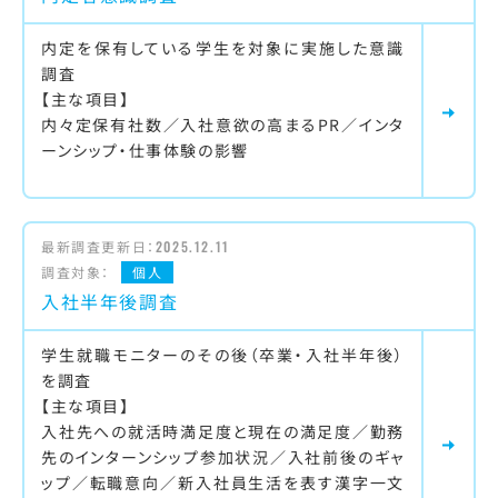
内定を保有している学生を対象に実施した意識
調査
【主な項目】
内々定保有社数／入社意欲の高まるPR／インタ
ーンシップ・仕事体験の影響
最新調査更新日：
2025.12.11
調査対象：
個人
入社半年後調査
学生就職モニターのその後（卒業・入社半年後）
を調査
【主な項目】
入社先への就活時満足度と現在の満足度／勤務
先のインターンシップ参加状況／入社前後のギャ
ップ／転職意向／新入社員生活を表す漢字一文