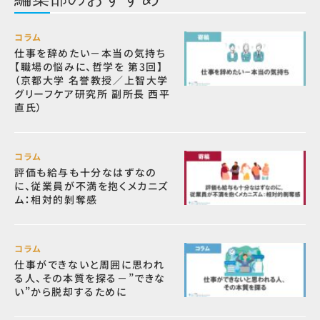
コラム
仕事を辞めたい－本当の気持ち
【職場の悩みに、哲学を 第3回】
（京都大学 名誉教授／上智大学
グリーフケア研究所 副所長 西平
直氏）
コラム
評価も給与も十分なはずなの
に、従業員が不満を抱くメカニズ
ム：相対的剝奪感
コラム
仕事ができないと周囲に思われ
る人、その本質を探る－”できな
い”から脱却するために