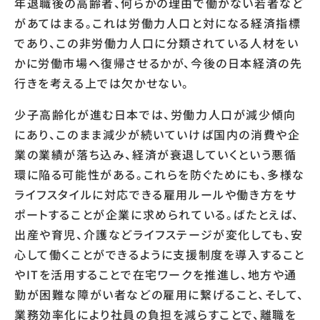
年退職後の高齢者、何らかの理由で働かない若者など
があてはまる。これは労働力人口と対になる経済指標
であり、この非労働力人口に分類されている人材をい
かに労働市場へ復帰させるかが、今後の日本経済の先
行きを考える上では欠かせない。
少子高齢化が進む日本では、労働力人口が減少傾向
にあり、このまま減少が続いていけば国内の消費や企
業の業績が落ち込み、経済が衰退していくという悪循
環に陥る可能性がある。これらを防ぐためにも、多様な
ライフスタイルに対応できる雇用ルールや働き方をサ
ポートすることが企業に求められている。ばたとえば、
出産や育児、介護などライフステージが変化しても、安
心して働くことができるように支援制度を導入すること
やITを活用することで在宅ワークを推進し、地方や通
勤が困難な障がい者などの雇用に繋げること、そして、
業務効率化により社員の負担を減らすことで、離職を