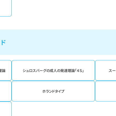
ード
理論
シュロスバーグの成人の発達理論「４Ｓ」
スー
ホランドタイプ