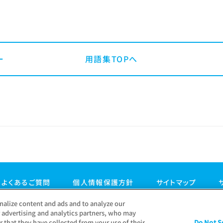
用語集TOPへ
よくあるご質問
個人情報保護方針
サイトマップ
nalize content and ads and to analyze our
r advertising and analytics partners, who may
 that they have collected from your use of their
Do Not S