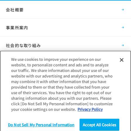
会社概要
事業所案内
社会的な取り組み
We use cookies to improve your experience on our
採用情報
website, to personalize content and ads and to analyze
our traffic. We share information about your use of our
website with our advertising and analytics partners, who
グループ会社
may combine it with other information that you have
provided to them or that they have collected from your
use of their services. You have the right to opt out of our
sharing information about you with our partners. Please
click [Do Not Sell My Personal Information] to customize
your cookie settings on our website.
Privacy Policy
Copyright © Mynavi Corporation
Do Not Sell My Personal Information
Accept All Cookies
調査
統計（データ）