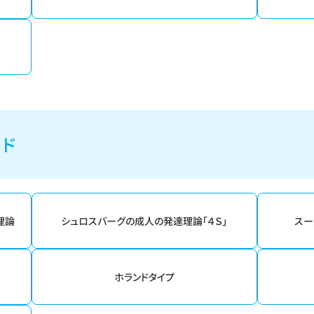
ード
理論
シュロスバーグの成人の発達理論「４Ｓ」
スー
ホランドタイプ