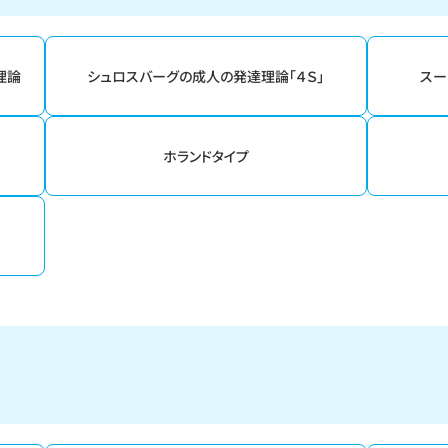
理論
シュロスバーグの成人の発達理論「４Ｓ」
スー
ホランドタイプ