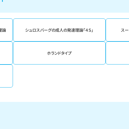
理論
シュロスバーグの成人の発達理論「４Ｓ」
スー
ホランドタイプ