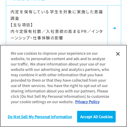
内定を保有している学生を対象に実施した意識
調査
【主な項目】
内々定保有社数／入社意欲の高まるPR／インタ
ーンシップ・仕事体験の影響
We use cookies to improve your experience on our
website, to personalize content and ads and to analyze
最新調査更新日：
2025.12.11
our traffic. We share information about your use of our
調査対象：
個人
website with our advertising and analytics partners, who
may combine it with other information that you have
入社半年後調査
provided to them or that they have collected from your
use of their services. You have the right to opt out of our
学生就職モニターのその後（卒業・入社半年後）
sharing information about you with our partners. Please
を調査
click [Do Not Sell My Personal Information] to customize
your cookie settings on our website.
Privacy Policy
【主な項目】
入社先への就活時満足度と現在の満足度／勤務
先のインターンシップ参加状況／入社前後のギャ
Do Not Sell My Personal Information
Accept All Cookies
ップ／転職意向／新入社員生活を表す漢字一文
調査
統計（データ）
コラム
研究