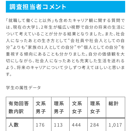
調査担当者コメント
「就職して働くこと以外」も含めたキャリア観に関する質問で
は、現在の大学1、2年生が幅広い視野で自分の将来の生活に
ついて考えていることが分かる結果となりました。また、社会
人になったあとの生き方として“会社員や社会人としての自
分”よりも“家族の1人としての自分”や“個人としての自分”を
重視する傾向にあることも分かりました。自分の価値観を大
切にしながら、社会人になったあとも充実した生活を送れる
よう、将来のキャリアについて少しずつ考えてほしいと思いま
す。
学生の属性データ
有効回答
文系
理系
文系
理系
総計
数内訳
男子
男子
女子
女子
人数
176
113
444
284
1,017