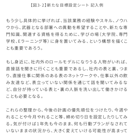
【図3-2】新たな目標設定シート 記入例
もう少し具体的に挙げれば、当該業務の経験やスキル、ノウハ
ウから、武器となる部署への異動を希望することや、新たな専
門知識、関連する資格を得るために、学びの場（大学院、専門
学校、Eラーニング等）に身を置いてみる、という構想を描くこ
とも重要であろう。
もし身近に、社内外のロールモデルになりうる人物がいれば、
直接話を聞きに行くことも重要であるし、社内の表と裏、つま
り、直接仕事に関係のある表のネットワークや、仕事以外の飲
み友達など、表立っていない関係を通じて話を聞いてみるな
ど、自分が持っている表と・裏の人脈を洗い出して働きかける
ことも必要となる。
これらの整理から、今後の計画の優先順位をつけたり、今週や
れることや今月やれること等、締め切り日を設定したりしてみ
る。気が付けば1年先も今のまま、何も行動プランがなされて
いないままの状況から、大きく変えていける可能性が高まって