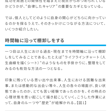
成功を周囲との関係性を踏まえた視点からみつめられている
かどうかが、“自律したキャリア”の重要なカギとなっている。
では、個人としてどのように自身の関心がどちらに向かってい
るのかを探るうえで、そのきっかけにつながる方法について、
いくつか紹介したい。
時間軸に沿って棚卸しをする
一つ目は人生における過去・現在までを時間軸に沿って棚卸
しをしてみることである。たとえば”ライフラインチャート（人
生曲線を描くシート）“のようなものを手掛かりに、整理をして
みるのも有効な方法の一つとなる。
印象に残っている思い出や出来事、人生における困難な出来
事、または感動的な出会い等々、人生の各々の場面が、良い状
態であったのか、とても苦い経験であったのかを、その時点の
心理状態を思い起こして描き起こしていく。こうした作業によ
って、自身のルーツや“歴史”が紐解かれる。【図1】