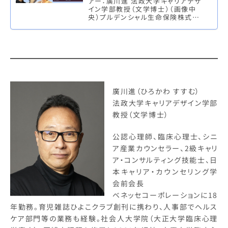
アー：廣川進 法政大学キャリアデザ
イン学部教授（文学博士）（画像中
央）プルデンシャル生命保険株式会
社 執行役員常務付キャリアコンサル
タント 兼 秘書 坂井真奈美（画像…
廣川進（ひろかわ すすむ）
法政大学キャリアデザイン学部
教授（文学博士）
公認心理師、臨床心理士、シニ
ア産業カウンセラー、2級キャリ
ア・コンサルティング技能士、日
本キャリア・カウンセリング学
会前会長
ベネッセコーポレーションに18
年勤務。育児雑誌ひよこクラブ創刊に携わり、人事部でヘルス
ケア部門等の業務も経験。社会人大学院（大正大学臨床心理