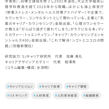
学専攻）、同博士課程を修了し2001年退社。大正大学臨床心
理学科教員を経て2018年から現職。ほかにも海上保安庁
（惨事ストレス・メンタルヘルス対策アドバイザー）や企業で、
カウンセラー、コンサルタントとして関わっている。主著に「失
業のキャリア・カウンセリング」金剛出版、「心理カウンセラー
が教える「がんばり過ぎて疲れてしまう」がラクになる本」ディ
スカヴァー・トゥエンティワン、「キャリア・カウンセリングエッセ
ンシャルズ400」金剛出版、「これで解決！シゴトとココロの問
題」（労働新聞社）
研究協力：SJキャリア研究所 代表 佐藤 美礼
キャリアデザインアカデミー 代表 相澤秀
（コラム編集・構成：水須明）
#
キャリアビジョン
#
キャリア自律
#
キャリア開発
#
リスキリング
#
人材育成
#
人的資本経営
#
組織開発