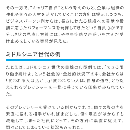
その一方で、“キャリア自律”という考えのもと、企業は組織の
強化や個々の人材を活かしていくことの方針は提示しつつも、
ビジネスパーソン側からは、長きにわたる組織への貢献や役
割に応じたパフォーマンスを発揮してきたという自負心がある
分、現状の見直し方針には、やや唐突感や戸惑いを含んだ受
け止めをしている実態が見えた。
ミドルシニア世代の例
たとえば、ミドルシニア世代の目線の典型例では、「できる限
り働き続けよ」という社会的・金銭的状況下の中、会社からは
「変われる人は活かし」「変われない人は、自身の道を」とも捉
えられるプレッシャーを一様に感じている印象がみられてい
た。
そのプレッシャーを受けている側からすれば、個々の腹の内を
素直に語れる相手がいればまだしも、働く意欲がはからずも
減退してしまった社員にとって、その方針に素直に従えず、
悶々としてしまっている状況もみられた。