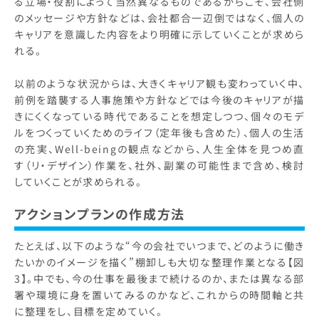
る立場・役割によって当然異なるものであるからこそ、会社側
のメッセージや方針などは、会社都合一辺倒ではなく、個人の
キャリアを意識した内容をより明確に示していくことが求めら
れる。
以前のような状況からは、大きくキャリア観も変わっていく中、
前例を踏襲する人事施策や方針などでは今後のキャリアが描
きにくくなっている時代であることを想定しつつ、個々のモデ
ルをつくっていくためのライフ（定年後も含めた）、個人の生活
の充実、Well-beingの観点などから、人生全体を見つめ直
す（リ・デザイン）作業を、社外、副業の可能性まで含め、検討
していくことが求められる。
アクションプランの作成方法
たとえば、以下のような“今の会社でいつまで、どのように働き
たいかのイメージを描く”棚卸しも大切な整理作業となる【図
3】。中でも、今の仕事を最後まで続けるのか、または異なる部
署や環境に身を置いてみるのかなど、これからの時間軸と共
に整理をし、目標を定めていく。