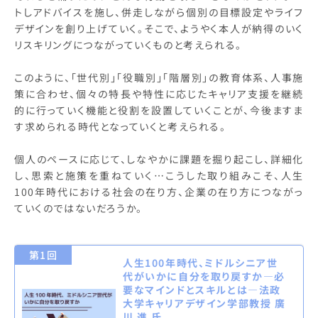
トしアドバイスを施し、併走しながら個別の目標設定やライフ
デザインを創り上げていく。そこで、ようやく本人が納得のいく
リスキリングにつながっていくものと考えられる。
このように、「世代別」「役職別」「階層別」の教育体系、人事施
策に合わせ、個々の特長や特性に応じたキャリア支援を継続
的に行っていく機能と役割を設置していくことが、今後ますま
す求められる時代となっていくと考えられる。
個人のペースに応じて、しなやかに課題を掘り起こし、詳細化
し、思索と施策を重ねていく…こうした取り組みこそ、人生
100年時代における社会の在り方、企業の在り方につながっ
ていくのではないだろうか。
第1回
人生100年時代、ミドルシニア世
代がいかに自分を取り戻すか—必
要なマインドとスキルとは—法政
大学キャリアデザイン学部教授 廣
川 進 氏