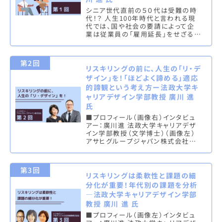
シニア世代直前の５０代は受難の時
代！？ 人生100年時代と言われる現
代では、国や社会の要請によって企
業は従業員の「雇用延長」をせざるを
得ない状況となっている。とくに、高
齢者雇用の観点からも、企業は業
績…
第2回
リスキリングの前に、人生の「リ・デ
ザイン」を！「ほどよく諦める」適応
的諦観という考え方ー法政大学キ
ャリアデザイン学部教授 廣川 進
氏
■プロフィール（画像右）インタビュ
アー：廣川進 法政大学キャリアデザ
イン学部教授（文学博士）（画像左）
アサヒグループジャパン株式会社
People & Culture 本部 キャリアオ
ーナーシ…
第3回
リスキリングは柔軟性と課題の細
分化が重要！年代別の課題を分析
—法政大学キャリアデザイン学部
教授 廣川 進 氏
■プロフィール（画像左）インタビュ