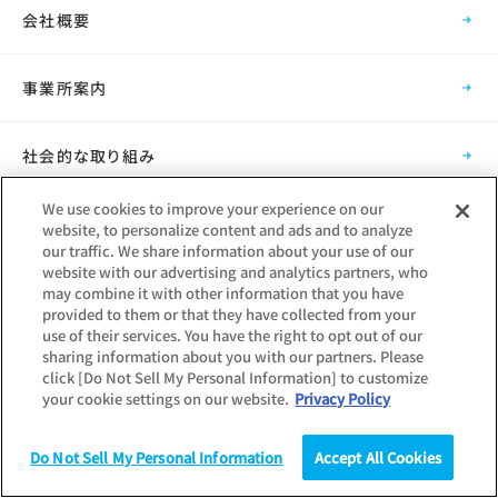
会社概要
事業所案内
社会的な取り組み
We use cookies to improve your experience on our
採用情報
website, to personalize content and ads and to analyze
our traffic. We share information about your use of our
website with our advertising and analytics partners, who
グループ会社
may combine it with other information that you have
provided to them or that they have collected from your
use of their services. You have the right to opt out of our
sharing information about you with our partners. Please
click [Do Not Sell My Personal Information] to customize
your cookie settings on our website.
Privacy Policy
Copyright © Mynavi Corporation
Do Not Sell My Personal Information
Accept All Cookies
調査
統計（データ）
コラム
研究