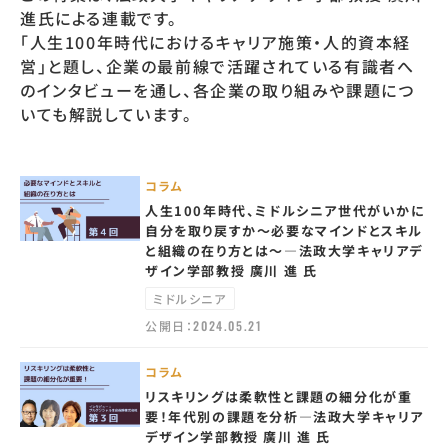
進氏による連載です。
「人生100年時代におけるキャリア施策・人的資本経
営」と題し、企業の最前線で活躍されている有識者へ
のインタビューを通し、各企業の取り組みや課題につ
いても解説しています。
コラム
人生100年時代、ミドルシニア世代がいかに
自分を取り戻すか～必要なマインドとスキル
と組織の在り方とは～—法政大学キャリアデ
ザイン学部教授 廣川 進 氏
ミドルシニア
公開日：
2024.05.21
コラム
リスキリングは柔軟性と課題の細分化が重
要！年代別の課題を分析—法政大学キャリア
デザイン学部教授 廣川 進 氏