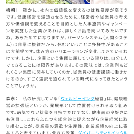
梅崎：
確かに、社内の価値観を変えるのは難易度が高そう
です。健康経営を浸透させるために、経営者や従業員の考え
方や価値観を変えることを目的とした人事施策やキャンペー
ンを実施した企業があれば、詳しくお話を聞いてみたいです
ね。 あらためてになりますが、パーソンシステム（人間システ
ム）は非常に複雑だから、休むということに多様性があること
は大前提です。休み方のバリエーションが変化してきているわ
けです。しかし、企業という集団に属している限りは、自分1人
でできることには限界があります。その意味では、企業側もど
れくらい集団に関与していくのか、従業員の健康課題に働きか
けるのか、すごく選択を迫られている時代になってきたという
ことでしょうか。
森永：
私の研究している「
ウェルビーイング
経営」は、健康経
営の拡張版というか、発展形として位置付けられる取り組み
です。病気でない状態を目指すだけでなく、健康面の良好さに
も注目し、これらふたつを総合的に捉えながら企業経営に取
り組むことが、従業員の意欲や生産性、企業業績の向上に寄
与すると考えています。働き方改革、
ダイバーシティ&インクル