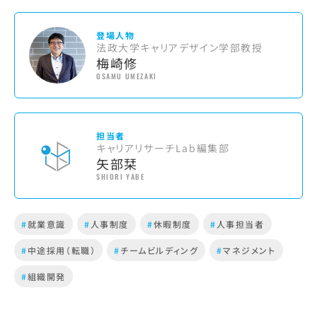
登場人物
法政大学キャリアデザイン学部教授
梅崎修
OSAMU UMEZAKI
担当者
キャリアリサーチLab編集部
矢部栞
SHIORI YABE
#
就業意識
#
人事制度
#
休暇制度
#
人事担当者
#
中途採用（転職）
#
チームビルディング
#
マネジメント
#
組織開発