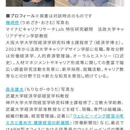
■プロフィール
※肩書は対談時点のものです
梅崎修
（うめざき・おさむ）写真右
マイナビキャリアリサーチLab 特任研究顧問 法政大学キャ
リアデザイン学部教授
大阪大学大学院経済学研究科博士課程修了（経済学博士）。
2002年から法政大学キャリアデザイン学部に在職。専攻分野
は労働経済学、人的資源管理論、オーラルヒストリー（口述
史）。人材マネジメントやキャリア形成等に関しての豊富で幅
広い調査研究活動を背景に、新卒採用、就職活動、キャリア教
育などの分野で日々新たな知見を発信し続けている。
森永雄太
（もりなが・ゆうた）写真左
武蔵大学経済学部経営学科教授
神戸大学大学院経営学研究科博士課程修了。立教大学助教、
武蔵大学経済学部准教授などを経て、現職。専門は組織論、
組織行動論、経営管理論。近著に『
ウェルビーイング経営の考
え方と進め方 健康経営の新展開
』（労働新聞社）など。最近で
はABW型オフィスにおける従業員のウェルビーイングの増進