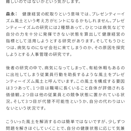
難しいのではないかという気がします。
森永：
健康経営の舵取りという意味では、プレゼンティーイ
ズム風土という考え方がヒントになるかもしれません。プレゼ
ンティーイズムの研究には2種類あって、ひとつは病気などで
自分の力を十分に発揮できない状態を算出して健康経営の
指標として活用しようとする研究があります。そしてもうひと
つは、病気なのになぜ会社に来てしまうのか、その原因を探究
しようとする人事管理の研究です。
後者の研究の中で、病気になってしまって、有給休暇もあるの
に出社してしまう従業員行動を助長するような風土をプレゼ
ンティーイズム風土と呼んでいます。この風土を構成する要因
は3つあって、1つ目は職場に長くいること自体が評価される
価値観。2つ目は他の従業員との競争状態に置かれている状
況。そして3つ目が代替不可能性というか、自分の代わりはい
ないという状況です。
こういった風土を解消するのは簡単ではないですが、少しずつ
問題を解きほぐしていくことで、自分の健康状態に応じて気兼