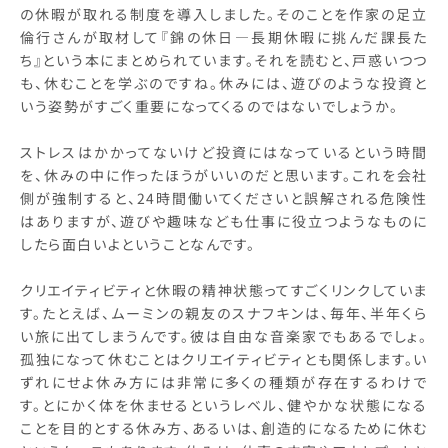
の休暇が取れる制度を導入しました。そのことを作家の足立
倫行さんが取材して『錦の休日―長期休暇に挑んだ課長た
ち』という本にまとめられています。それを読むと、戸惑いつつ
も、休むことを学ぶのですね。休みには、遊びのような投資と
いう姿勢がすごく重要になってくるのではないでしょうか。
ストレスはかかってないけど投資にはなっているという時間
を、休みの中に作ったほうがいいのだと思います。これを会社
側が強制すると、24時間働いてくださいと誤解される危険性
はありますが、遊びや趣味なども仕事に役立つようなものに
したら面白いよということなんです。
クリエイティビティと休暇の精神状態ってすごくリンクしていま
す。たとえば、ムーミンの親友のスナフキンは、毎年、半年くら
い旅に出てしまうんです。彼は自由な音楽家でもあるでしょ。
孤独になって休むことはクリエイティビティとも関係します。い
ずれにせよ休み方には非常に多くの種類が存在するわけで
す。とにかく体を休ませるというレベル、健やかな状態になる
ことを目的とする休み方、あるいは、創造的になるために休む