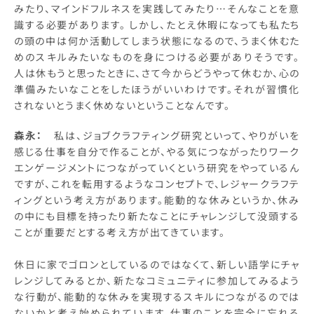
みたり、マインドフルネスを実践してみたり…そんなことを意
識する必要があります。 しかし、たとえ休暇になっても私たち
の頭の中は何か活動してしまう状態になるので、うまく休むた
めのスキルみたいなものを身につける必要がありそうです。
人は休もうと思ったときに、さて今からどうやって休むか、心の
準備みたいなことをしたほうがいいわけです。それが習慣化
されないとうまく休めないということなんです。
森永：
私は、ジョブクラフティング研究といって、やりがいを
感じる仕事を自分で作ることが、やる気につながったりワーク
エンゲージメントにつながっていくという研究をやっているん
ですが、これを転用するようなコンセプトで、レジャークラフテ
ィングという考え方があります。能動的な休みというか、休み
の中にも目標を持ったり新たなことにチャレンジして没頭する
ことが重要だとする考え方が出てきています。
休日に家でゴロンとしているのではなくて、新しい語学にチャ
レンジしてみるとか、新たなコミュニティに参加してみるよう
な行動が、能動的な休みを実現するスキルにつながるのでは
ないかと考え始められています。仕事のことを完全に忘れる