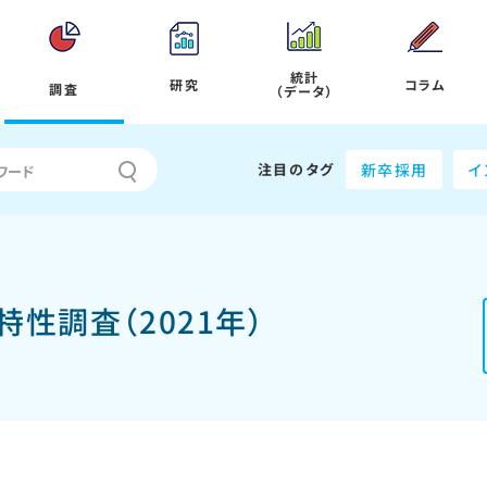
統計
研究
コラム
調査
（データ）
注目のタグ
新卒採用
イ
性調査（2021年）