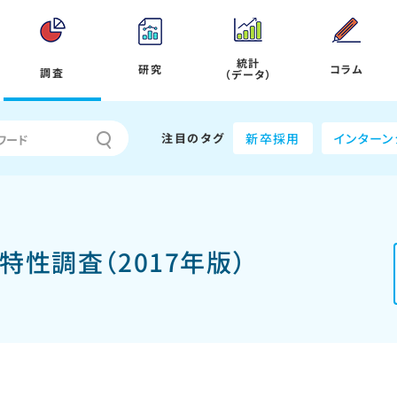
統計
研究
コラム
調査
（データ）
注目のタグ
新卒採用
インターン
性調査（2017年版）